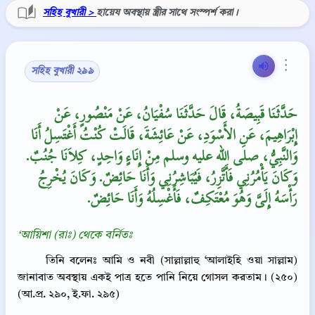
সহিহ বুখারী >
হায়েয অবস্থায় স্ত্রীর সাথে সংস্পর্শ করা।
⋮
সহিহ বুখারী ২৯৯
حَدَّثَنَا قَبِيصَةُ، قَالَ حَدَّثَنَا سُفْيَانُ، عَنْ مَنْصُورٍ، عَنْ
إِبْرَاهِيمَ، عَنِ الأَسْوَدِ، عَنْ عَائِشَةَ، قَالَتْ كُنْتُ أَغْتَسِلُ أَنَا
وَالنَّبِيُّ، صلى الله عليه وسلم مِنْ إِنَاءٍ وَاحِدٍ، كِلاَنَا جُنُبٌ‏.‏
وَكَانَ يَأْمُرُنِي فَأَتَّزِرُ، فَيُبَاشِرُنِي وَأَنَا حَائِضٌ‏.‏ وَكَانَ يُخْرِجُ
رَأْسَهُ إِلَىَّ وَهُوَ مُعْتَكِفٌ، فَأَغْسِلُهُ وَأَنَا حَائِضٌ‏.‏
‘আয়িশা (রাঃ) থেকে বর্নিতঃ
তিনি বলেনঃ আমি ও নবী (সাল্লাল্লাহু ‘আলাইহি ওয়া সাল্লাম)
জানাবাত অবস্থায় একই পাত্র হতে পানি নিয়ে গোসল করতাম। (২৫০)
(আ.প্র. ২৯০, ই.ফা. ২৯৫)