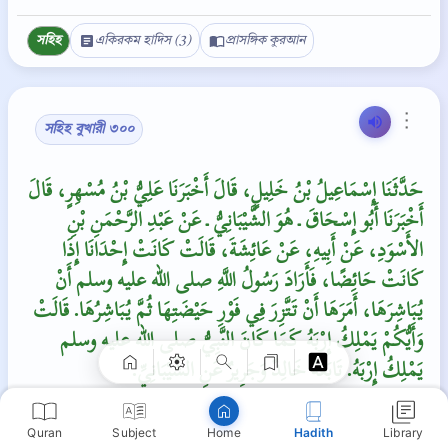
সহিহ
একিরকম হাদিস (3)
প্রাসঙ্গিক কুরআন
⋮
সহিহ বুখারী ৩০০
حَدَّثَنَا إِسْمَاعِيلُ بْنُ خَلِيلٍ، قَالَ أَخْبَرَنَا عَلِيُّ بْنُ مُسْهِرٍ، قَالَ
أَخْبَرَنَا أَبُو إِسْحَاقَ ـ هُوَ الشَّيْبَانِيُّ ـ عَنْ عَبْدِ الرَّحْمَنِ بْنِ
الأَسْوَدِ، عَنْ أَبِيهِ، عَنْ عَائِشَةَ، قَالَتْ كَانَتْ إِحْدَانَا إِذَا
Copy
كَانَتْ حَائِضًا، فَأَرَادَ رَسُولُ اللَّهِ صلى الله عليه وسلم أَنْ
يُبَاشِرَهَا، أَمَرَهَا أَنْ تَتَّزِرَ فِي فَوْرِ حَيْضَتِهَا ثُمَّ يُبَاشِرُهَا‏.‏ قَالَتْ
وَأَيُّكُمْ يَمْلِكُ إِرْبَهُ كَمَا كَانَ النَّبِيُّ صلى الله عليه وسلم
يَمْلِكُ إِرْبَهُ‏.‏ تَابَعَهُ خَالِدٌ وَجَرِيرٌ عَنِ الشَّيْبَانِيِّ‏.‏
‘আয়িশা (রাঃ) থেকে বর্নিতঃ
Quran
Subject
Hadith
Library
Home