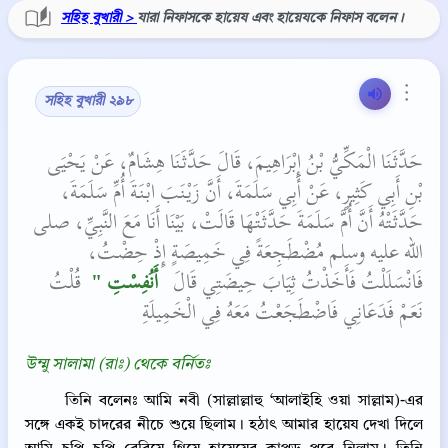
সহিহ বুখারী >
যারা নিফাসকে হায়েয এবং হায়েযকে নিফাস বলেন।
⋮
সহিহ বুখারী ২৯৮
حَدَّثَنَا الْمَكِّيُّ بْنُ إِبْرَاهِيمَ، قَالَ حَدَّثَنَا هِشَامٌ، عَنْ يَحْيَى
بْنِ أَبِي كَثِيرٍ، عَنْ أَبِي سَلَمَةَ، أَنَّ زَيْنَبَ ابْنَةَ أُمِّ سَلَمَةَ،
حَدَّثَتْهُ أَنَّ أُمَّ سَلَمَةَ حَدَّثَتْهَا قَالَتْ، بَيْنَا أَنَا مَعَ النَّبِيِّ، صلى
الله عليه وسلم مُضْطَجِعَةً فِي خَمِيصَةٍ إِذْ حِضْتُ،
فَانْسَلَلْتُ فَأَخَذْتُ ثِيَابَ حِيضَتِي قَالَ ‏
‏ أَنُفِسْتِ ‏"
‏‏‏ قُلْتُ
نَعَمْ‏‏ فَدَعَانِي فَاضْطَجَعْتُ مَعَهُ فِي الْخَمِيلَةِ‏‏
উম্মু সালামা (রাঃ) থেকে বর্নিতঃ
তিনি বলেনঃ আমি নবী (সাল্লাল্লাহু ‘আলাইহি ওয়া সাল্লাম)-এর
সঙ্গে একই চাদরের নীচে শুয়ে ছিলাম। হঠাৎ আমার হায়েয দেখা দিলে