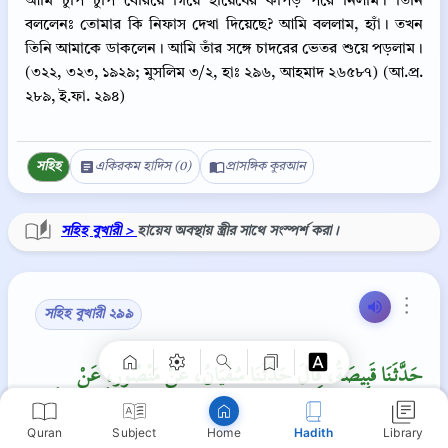
আমি চুপি চুপি বেরিয়ে গিয়ে হায়েযের কাপড় পরে নিলাম। তিনি
বললেনঃ তোমার কি নিফাস দেখা দিয়েছে? আমি বললাম, হ্যাঁ। তখন
তিনি আমাকে ডাকলেন। আমি তাঁর সঙ্গে চাদরের ভেতর শুয়ে পড়লাম।
(৩২২, ৩২৩, ১৯২৯; মুসলিম ৩/২, হাঃ ২৯৬, আহমাদ ২৬৫৮৭) (আ.প্র.
২৮৯, ই.ফা. ২৯৪)
সহিহ
একিরকম হাদিস (0)
প্রাসঙ্গিক কুরআন
সহিহ বুখারী >
হায়েয অবস্থায় স্ত্রীর সাথে সংস্পর্শ করা।
Copy
⋮
সহিহ বুখারী ২৯৯
حَدَّثَنَا قَبِيصَةُ، قَالَ حَدَّثَنَا سُفْيَانُ، عَنْ مَنْصُورٍ، عَنْ
إِبْرَاهِيمَ، عَنِ الأَسْوَدِ، عَنْ عَائِشَةَ، قَالَتْ كُنْتُ أَغْتَسِلُ أَنَا
وَالنَّبِيُّ، صلى الله عليه وسلم مِنْ إِنَاءٍ وَاحِدٍ، كِلاَنَا جُنُبٌ‏.‏
Quran
Subject
Hadith
Library
Home