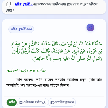
সহিহ বুখারী >
হায়েযের সময় স্বামীর মাথা ধুয়ে দেয়া ও চুল আঁচড়ে
দেয়া।
⋮
সহিহ বুখারী ২৯৫
حَدَّثَنَا عَبْدُ اللَّهِ بْنُ يُوسُفَ، قَالَ حَدَّثَنَا مَالِكٌ، عَنْ هِشَامِ
بْنِ عُرْوَةَ، عَنْ أَبِيهِ، عَنْ عَائِشَةَ، قَالَتْ كُنْتُ أُرَجِّلُ رَأْسَ
رَسُولِ اللَّهِ صلى الله عليه وسلم وَأَنَا حَائِضٌ‏.‏
‘আয়িশা (রাঃ) থেকে বর্নিতঃ
তিনি বলেনঃ আমি হায়েয অবস্থায় আল্লাহ্‌র রসূল (সাল্লাল্লাহু
‘আলাইহি ওয়া সাল্লাম)-এর মাথা আঁচড়ে দিতাম।
সহিহ
একিরকম হাদিস (3)
প্রাসঙ্গিক কুরআন