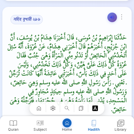
⋮
সহিহ বুখারী ২৯৬
حَدَّثَنَا إِبْرَاهِيمُ بْنُ مُوسَى، قَالَ أَخْبَرَنَا هِشَامُ بْنُ يُوسُفَ، أَنَّ
ابْنَ جُرَيْجٍ، أَخْبَرَهُمْ قَالَ أَخْبَرَنِي هِشَامٌ، عَنْ عُرْوَةَ، أَنَّهُ سُئِلَ
أَتَخْدُمُنِي الْحَائِضُ أَوْ تَدْنُو مِنِّي الْمَرْأَةُ وَهْىَ جُنُبٌ فَقَالَ
عُرْوَةُ كُلُّ ذَلِكَ عَلَىَّ هَيِّنٌ، وَكُلُّ ذَلِكَ تَخْدُمُنِي، وَلَيْسَ
عَلَى أَحَدٍ فِي ذَلِكَ بَأْسٌ، أَخْبَرَتْنِي عَائِشَةُ أَنَّهَا كَانَتْ تُرَجِّلُ
Copy
ـ تَعْنِي ـ رَأْسَ رَسُولِ اللَّهِ صلى الله عليه وسلم وَهِيَ حَائِضٌ،
وَرَسُولُ اللَّهِ صلى الله عليه وسلم حِينَئِذٍ مُجَاوِرٌ فِي
الْمَسْجِدِ، يُدْنِي لَهَا رَأْسَهُ وَهْىَ فِي حُجْرَتِهَا، فَتُرَجِّلُهُ وَهْىَ
حَائِضٌ‏.‏
উরওয়াহ (রহঃ) থেকে বর্নিতঃ
Quran
Subject
Hadith
Library
Home