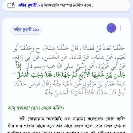
সহিহ বুখারী >
দু’লজ্জাস্থান পরস্পর মিলিত হলে।
⋮
সহিহ বুখারী ২৯১
حَدَّثَنَا مُعَاذُ بْنُ فَضَالَةَ، قَالَ حَدَّثَنَا هِشَامٌ، ح وَحَدَّثَنَا أَبُو
نُعَيْمٍ، عَنْ هِشَامٍ، عَنْ قَتَادَةَ، عَنِ الْحَسَنِ، عَنْ أَبِي رَافِعٍ،
عَنْ أَبِي هُرَيْرَةَ، عَنِ النَّبِيِّ صلى الله عليه وسلم قَالَ ‏
‏ إِذَا
جَلَسَ بَيْنَ شُعَبِهَا الأَرْبَعِ ثُمَّ جَهَدَهَا، فَقَدْ وَجَبَ الْغَسْلُ ‏"
تَابَعَهُ عَمْرُو بْنُ مَرْزُوقٍ عَنْ شُعْبَةَ مِثْلَهُ‏‏ وَقَالَ مُوسَى حَدَّثَنَا
أَبَانُ قَالَ حَدَّثَنَا قَتَادَةُ أَخْبَرَنَا الْحَسَنُ مِثْلَهُ‏‏
আবূ হুরায়রা (রাঃ) থেকে বর্নিতঃ
নবী (সাল্লাল্লাহু ‘আলাইহি ওয়া সাল্লাম) বলেছেনঃ কোন ব্যক্তি
স্ত্রীর চার শাখার মাঝে বসে তার সাথে সঙ্গত হলে, তার উপর গোসল