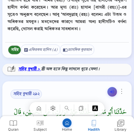
ওয়াজিব হয়ে যায়। ‘আমর (রহঃ) শু‘বাহ্‌র সূত্রে এই হাদীসের অনুরূপ
হাদীস বর্ণনা করেছেন। আর মূসা (রাঃ) হাসান [বাসরী (রহঃ)]-এর
সূত্রেও অনুরূপ বলেছেন। আবূ ‘আবদুল্লাহ্‌ (রহঃ) বলেনঃ এটা উত্তম ও
অধিকতর মযবুত। মতভেদের কারণে আমরা অন্য হাদীসটিও বর্ণনা
করেছি, গোসল করাই অধিকতর সাবধানতা।
সহিহ
একিরকম হাদিস (4)
প্রাসঙ্গিক কুরআন
সহিহ বুখারী >
স্ত্রী অঙ্গ হতে কিছু লাগলে ধুয়ে ফেলা।
Copy
⋮
সহিহ বুখারী ২৯২
حَدَّثَنَا أَبُو مَعْمَرٍ، حَدَّثَنَا عَبْدُ الْوَارِثِ، عَنِ الْحُسَيْنِ، قَالَ
يَحْيَى وَأَخْبَرَنِي أَبُو سَلَمَةَ، أَنَّ عَطَاءَ بْنَ يَسَارٍ، أَخْبَرَهُ أَنَّ زَيْدَ
بْنَ خَالِدٍ الْجُهَنِيَّ أَخْبَرَهُ أَنَّهُ، سَأَلَ عُثْمَانَ بْنَ عَفَّانَ فَقَالَ
Quran
Subject
Hadith
Library
Home