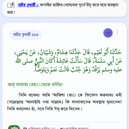
সহিহ বুখারী >
অপবিত্র ব্যক্তির গোসলের পূর্বে উযূ করে ঘরে অবস্থান
করা।
⋮
সহিহ বুখারী ২৮৬
حَدَّثَنَا أَبُو نُعَيْمٍ، قَالَ حَدَّثَنَا هِشَامٌ، وَشَيْبَانُ، عَنْ يَحْيَى،
عَنْ أَبِي سَلَمَةَ، قَالَ سَأَلْتُ عَائِشَةَ أَكَانَ النَّبِيُّ صلى الله
عليه وسلم يَرْقُدُ وَهْوَ جُنُبٌ قَالَتْ نَعَمْ وَيَتَوَضَّأُ‏.‏
আবূ সালামা (রহঃ) থেকে বর্নিতঃ
তিনি বলেনঃ আমি ‘আয়িশা (রাঃ) কে জিজ্ঞেস করলামঃ নবী
(সাল্লাল্লাহু ‘আলাইহি ওয়া সাল্লাম) কি জানাবাতের অবস্থায় ঘুমাতেন?
তিনি বললেনঃ হাঁ, তবে তিনি উযূ করে নিতেন।