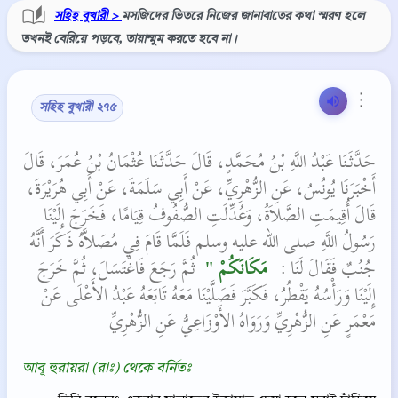
সহিহ বুখারী >
মসজিদের ভিতরে নিজের জানাবাতের কথা স্মরণ হলে
তখনই বেরিয়ে পড়বে, তায়াম্মুম করতে হবে না।
⋮
সহিহ বুখারী ২৭৫
حَدَّثَنَا عَبْدُ اللَّهِ بْنُ مُحَمَّدٍ، قَالَ حَدَّثَنَا عُثْمَانُ بْنُ عُمَرَ، قَالَ
أَخْبَرَنَا يُونُسُ، عَنِ الزُّهْرِيِّ، عَنْ أَبِي سَلَمَةَ، عَنْ أَبِي هُرَيْرَةَ،
قَالَ أُقِيمَتِ الصَّلاَةُ، وَعُدِّلَتِ الصُّفُوفُ قِيَامًا، فَخَرَجَ إِلَيْنَا
رَسُولُ اللَّهِ صلى الله عليه وسلم فَلَمَّا قَامَ فِي مُصَلاَّهُ ذَكَرَ أَنَّهُ
جُنُبٌ فَقَالَ لَنَا ‏:‏ ‏
‏ مَكَانَكُمْ ‏"
‏‏‏ ثُمَّ رَجَعَ فَاغْتَسَلَ، ثُمَّ خَرَجَ
إِلَيْنَا وَرَأْسُهُ يَقْطُرُ، فَكَبَّرَ فَصَلَّيْنَا مَعَهُ‏‏ تَابَعَهُ عَبْدُ الأَعْلَى عَنْ
مَعْمَرٍ عَنِ الزُّهْرِيِّ‏‏ وَرَوَاهُ الأَوْزَاعِيُّ عَنِ الزُّهْرِيِّ‏‏
আবূ হুরায়রা (রাঃ) থেকে বর্নিতঃ