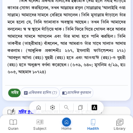
তিনি বলেনঃ একবার সালাতের ইক্বামাত দেয়া হলে সবাই দাঁড়িয়ে
কাতার সোজা করছিলেন, তখন আল্লাহর রসূল (সাল্লাল্লাহু ‘আলাইহি ওয়া
সাল্লাম) আমাদের সামনে বেরিয়ে আসলেন। তিনি মুসাল্লায় দাঁড়ালে তাঁর
মনে হলো যে, তিনি জানাবাত অবস্থায় আছেন। তখন তিনি আমাদের
বললেনঃ স্ব স্ব স্থানে দাঁড়িয়ে থাক। তিনি ফিরে গিয়ে গোসল করে আবার
আমাদের সামনে আসলেন এবং তাঁর মাথা হতে পানি ঝরছিল। তিনি
তাকবীর (তাহ্‌রীমাহ) বাঁধলেন, আর আমরাও তাঁর সাথে সালাত আদায়
করলাম। (আধুনিক প্রকাশনীঃ ২৬৭, ইসলামী ফাউন্ডেশনঃ ২৭২)
‘আবদুল আ’লা (রহঃ) যুহরী (রহঃ) হতে এবং আওযা’ঈ (রহঃ)-ও যুহরী
(রহঃ) হতে অনুরূপ বর্ণনা করেছেন। (৬৩৯, ৬৪০; মুসলিম ৫/২৯, হাঃ
৬০৫, আহমাদ ১০৭২৪)
Copy
সহিহ
একিরকম হাদিস (7)
প্রাসঙ্গিক কুরআন
সহিহ বুখারী >
জানাবাতের গোসলের পর দু’ হাত ঝাড়া।
Quran
Subject
Hadith
Library
Home