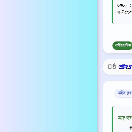
ঝেড়ে ফ
ফাউন্ডে
সহিহ
হাদিস
সহিহ বু
সহিহ বুখ
আবূ হুর
ত