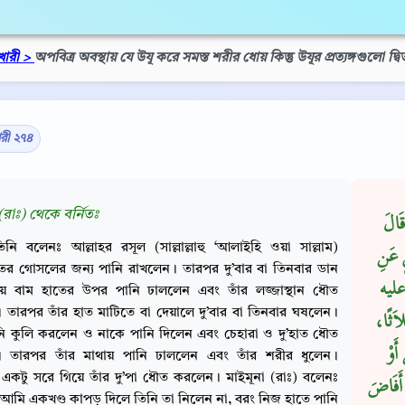
খারী >
অপবিত্র অবস্থায় যে উযূ করে সমস্ত শরীর ধোয় কিন্তু উযূর প্রত্যঙ্গগুলো দ্
ারী ২৭৪
(রাঃ) থেকে বর্নিতঃ
َالَ
িনি বলেনঃ আল্লাহর রসূল (সাল্লাল্লাহু ‘আলাইহি ওয়া সাল্লাম)
ٍ عَنِ
ের গোসলের জন্য পানি রাখলেন। তারপর দু’বার বা তিনবার ডান
 عليه
য়ে বাম হাতের উপর পানি ঢাললেন এবং তাঁর লজ্জাস্থান ধৌত
তারপর তাঁর হাত মাটিতে বা দেয়ালে দু’বার বা তিনবার ঘষলেন।
َلاَثًا
ি কুলি করলেন ও নাকে পানি দিলেন এবং চেহারা ও দু’হাত ধৌত
أَوْ
 তারপর তাঁর মাথায় পানি ঢাললেন এবং তাঁর শরীর ধুলেন।
কটু সরে গিয়ে তাঁর দু’পা ধৌত করলেন। মাইমূনা (রাঃ) বলেনঃ
 أَفَاضَ
মি একখণ্ড কাপড় দিলে তিনি তা নিলেন না, বরং নিজ হাতে পানি