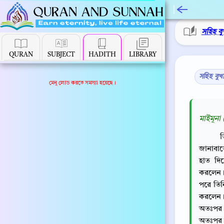
সহিহ বু
QURAN
SUBJECT
HADITH
LIBRARY
সহিহ বুখ
মেনু লোড করতে সমস্যা হয়েছে।
মাইমূনা 
ত
জানাবাত
হাত দি
করলেন। 
পরে তিন
করলেন।
অতঃপর এ
অতঃপর আ