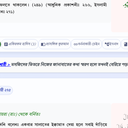
‏.‏
েলতে থাকলেন। (২৪৯) (আধুনিক প্রকাশনীঃ ২৬৬, ইসলামী
শনঃ ২৭১)
একিরকম হাদিস (3)
প্রাসঙ্গিক কুরআন
বর্ননাকারী চেইন
ইসনাদ
খারী >
মসজিদের ভিতরে নিজের জানাবাতের কথা স্মরণ হলে তখনই বেরিয়ে পড়বে
ারী ২৭৫
Copy
ায়রা (রাঃ) থেকে বর্নিতঃ
الَ
িনি বলেনঃ একবার সালাতের ইক্বামাত দেয়া হলে সবাই দাঁড়িয়ে
َ، قَالَ