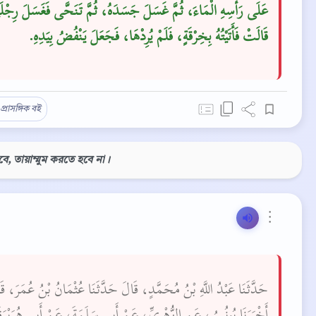
عَلَى رَأْسِهِ الْمَاءَ، ثُمَّ غَسَلَ جَسَدَهُ، ثُمَّ تَنَحَّى فَغَسَلَ رِجْلَيْهِ
قَالَتْ فَأَتَيْتُهُ بِخِرْقَةٍ، فَلَمْ يُرِدْهَا، فَجَعَلَ يَنْفُضُ بِيَدِهِ‏.‏
প্রাসঙ্গিক বই
, তায়াম্মুম করতে হবে না।
⋮
حَدَّثَنَا عَبْدُ اللَّهِ بْنُ مُحَمَّدٍ، قَالَ حَدَّثَنَا عُثْمَانُ بْنُ عُمَرَ، قَ
أَخْبَرَنَا يُونُسُ، عَنِ الزُّهْرِيِّ، عَنْ أَبِي سَلَمَةَ، عَنْ أَبِي هُرَيْرَة