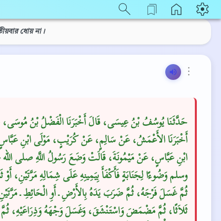
বিতীয়বার ধোয় না।
⋮
حَدَّثَنَا يُوسُفُ بْنُ عِيسَى، قَالَ أَخْبَرَنَا الْفَضْلُ بْنُ مُوسَى، ق
أَخْبَرَنَا الأَعْمَشُ، عَنْ سَالِمٍ، عَنْ كُرَيْبٍ، مَوْلَى ابْنِ عَبَّاس
ابْنِ عَبَّاسٍ، عَنْ مَيْمُونَةَ، قَالَتْ وَضَعَ رَسُولُ اللَّهِ صلى الله
وسلم وَضُوءًا لِجَنَابَةٍ فَأَكْفَأَ بِيَمِينِهِ عَلَى شِمَالِهِ مَرَّتَيْنِ، أَوْ ث،
ثُمَّ غَسَلَ فَرْجَهُ، ثُمَّ ضَرَبَ يَدَهُ بِالأَرْضِ ـ أَوِ الْحَائِطِ ـ مَرَّتَيْنِ 
ثَلاَثًا، ثُمَّ مَضْمَضَ وَاسْتَنْشَقَ، وَغَسَلَ وَجْهَهُ وَذِرَاعَيْهِ، ثُمَّ