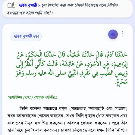
সহিহ বুখারী >
চুল খিলাল করা এবং চামড়া ভিজেছে বলে নিশ্চিত
হওয়ার পর তাতে পানি ঢালা।
⋮
সহিহ বুখারী ২৭২
حَدَّثَنَا آدَمُ، قَالَ حَدَّثَنَا شُعْبَةُ، قَالَ حَدَّثَنَا الْحَكَمُ، عَنْ
إِبْرَاهِيمَ، عَنِ الأَسْوَدِ، عَنْ عَائِشَةَ، قَالَتْ كَأَنِّي أَنْظُرُ إِلَى
وَبِيصِ الطِّيبِ فِي مَفْرِقِ النَّبِيِّ صلى الله عليه وسلم وَهْوَ
مُحْرِمٌ‏.‏
‘আয়িশা (রাঃ) থেকে বর্নিতঃ
তিনি বলেনঃ আল্লাহর রসূল (সাল্লাল্লাহু ‘আলাইহি ওয়া সাল্লাম)
যখন জানাবাতের গোসল করতেন, তখন তিনি দু’হাত ধৌত করতেন এবং
সালাতের উযূর মত উযূ করতেন। তারপর গোসল করতেন। পরে তাঁর
হাত দিয়ে চুল খিলাল করতেন। চামড়া ভিজেছে বলে যখন তিনি নিশ্চিত