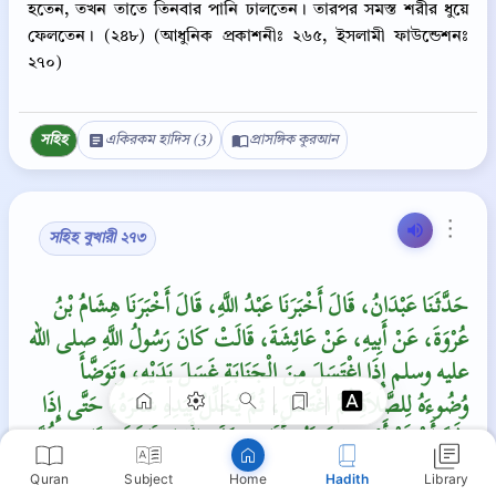
হতেন, তখন তাতে তিনবার পানি ঢালতেন। তারপর সমস্ত শরীর ধুয়ে
ফেলতেন। (২৪৮) (আধুনিক প্রকাশনীঃ ২৬৫, ইসলামী ফাউন্ডেশনঃ
২৭০)
সহিহ
একিরকম হাদিস (3)
প্রাসঙ্গিক কুরআন
⋮
সহিহ বুখারী ২৭৩
Copy
حَدَّثَنَا عَبْدَانُ، قَالَ أَخْبَرَنَا عَبْدُ اللَّهِ، قَالَ أَخْبَرَنَا هِشَامُ بْنُ
عُرْوَةَ، عَنْ أَبِيهِ، عَنْ عَائِشَةَ، قَالَتْ كَانَ رَسُولُ اللَّهِ صلى الله
عليه وسلم إِذَا اغْتَسَلَ مِنَ الْجَنَابَةِ غَسَلَ يَدَيْهِ، وَتَوَضَّأَ
وُضُوءَهُ لِلصَّلاَةِ ثُمَّ اغْتَسَلَ، ثُمَّ يُخَلِّلُ بِيَدِهِ شَعَرَهُ، حَتَّى إِذَا
ظَنَّ أَنْ قَدْ أَرْوَى بَشَرَتَهُ، أَفَاضَ عَلَيْهِ الْمَاءَ ثَلاَثَ مَرَّاتٍ، ثُمَّ
غَسَلَ سَائِرَ جَسَدِهِ‏.‏ وَقَالَتْ كُنْتُ أَغْتَسِلُ أَنَا وَرَسُولُ اللَّهِ،
Quran
Subject
Hadith
Library
Home