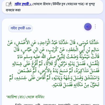
সহিহ বুখারী >
গোসলে হিলাব (উটনীর দুধ দোহনের পাত্র) বা খুশবু
ব্যবহার করা৷
⋮
সহিহ বুখারী ২৫৮
حَدَّثَنَا مُوسَى، قَالَ حَدَّثَنَا عَبْدُ الْوَاحِدِ، عَنِ الأَعْمَشِ، عَنْ
سَالِمِ بْنِ أَبِي الْجَعْدِ، عَنْ كُرَيْبٍ، عَنِ ابْنِ عَبَّاسٍ، قَالَ
قَالَتْ مَيْمُونَةُ وَضَعْتُ لِلنَّبِيِّ صلى الله عليه وسلم مَاءً
لِلْغُسْلِ، فَغَسَلَ يَدَيْهِ مَرَّتَيْنِ أَوْ ثَلاَثًا، ثُمَّ أَفْرَغَ عَلَى شِمَالِهِ
فَغَسَلَ مَذَاكِيرَهُ، ثُمَّ مَسَحَ يَدَهُ بِالأَرْضِ، ثُمَّ مَضْمَضَ
وَاسْتَنْشَقَ وَغَسَلَ وَجْهَهُ وَيَدَيْهِ، ثُمَّ أَفَاضَ عَلَى جَسَدِهِ، ثُمَّ
تَحَوَّلَ مِنْ مَكَانِهِ فَغَسَلَ قَدَمَيْهِ‏.‏
‘আয়িশা (রাঃ) থেকে বর্নিতঃ