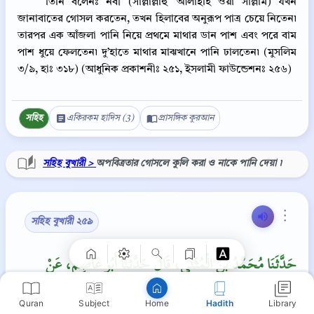
তিনি বলেনঃ নবী (সাল্লাল্লাহু ‘আলাইহি ওয়া সাল্লাম) যখন
জানাবাতের গোসল করতেন, তখন হিলাবের অনুরূপ পাত্র চেয়ে নিতেন৷
তারপর এক আঁজলা পানি নিয়ে প্রথমে মাথার ডান পাশ এবং পরে বাম
পাশ ধুয়ে ফেলতেন৷ দু’হাতে মাথার মাঝখানে পানি ঢালতেন৷ (মুসলিম
৩/৯, হাঃ ৩১৮) (আধুনিক প্রকাশনীঃ ২৫১, ইসলামী ফাউন্ডেশনঃ ২৫৬)
সহিহ
একিরকম হাদিস (3)
প্রাসঙ্গিক কুরআন
সহিহ বুখারী >
অপবিত্রতার গোসলে কুলি করা ও নাকে পানি দেয়া ৷
Copy
⋮
সহিহ বুখারী ২৫৯
حَدَّثَنَا مُحَمَّدُ بْنُ الْمُثَنَّى، قَالَ حَدَّثَنَا أَبُو عَاصِمٍ، عَنْ
حَنْظَلَةَ، عَنِ الْقَاسِمِ، عَنْ عَائِشَةَ، قَالَتْ كَانَ النَّبِيُّ صلى
Quran
Subject
Hadith
Library
الله عليه وسلم إِذَا اغْتَسَلَ مِنَ الْجَنَابَةِ دَعَا بِشَىْءٍ نَحْوَ
Home