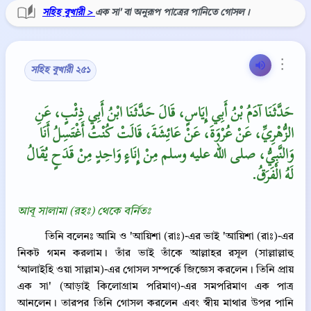
সহিহ বুখারী >
এক সা' বা অনুরূপ পাত্রের পানিতে গোসল।
⋮
সহিহ বুখারী ২৫১
حَدَّثَنَا آدَمُ بْنُ أَبِي إِيَاسٍ، قَالَ حَدَّثَنَا ابْنُ أَبِي ذِئْبٍ، عَنِ
الزُّهْرِيِّ، عَنْ عُرْوَةَ، عَنْ عَائِشَةَ، قَالَتْ كُنْتُ أَغْتَسِلُ أَنَا
وَالنَّبِيُّ، صلى الله عليه وسلم مِنْ إِنَاءٍ وَاحِدٍ مِنْ قَدَحٍ يُقَالُ
لَهُ الْفَرَقُ‏.‏
আবূ সালামা (রহঃ) থেকে বর্নিতঃ
তিনি বলেনঃ আমি ও 'আয়িশা (রাঃ)-এর ভাই 'আয়িশা (রাঃ)-এর
নিকট গমন করলাম। তাঁর ভাই তাঁকে আল্লাহর রসূল (সাল্লাল্লাহু
‘আলাইহি ওয়া সাল্লাম)-এর গোসল সম্পর্কে জিজ্ঞেস করলেন। তিনি প্রায়
এক সা' (আড়াই কিলোগ্রাম পরিমাণ)-এর সমপরিমাণ এক পাত্র
আনলেন। তারপর তিনি গোসল করলেন এবং স্বীয় মাথার উপর পানি