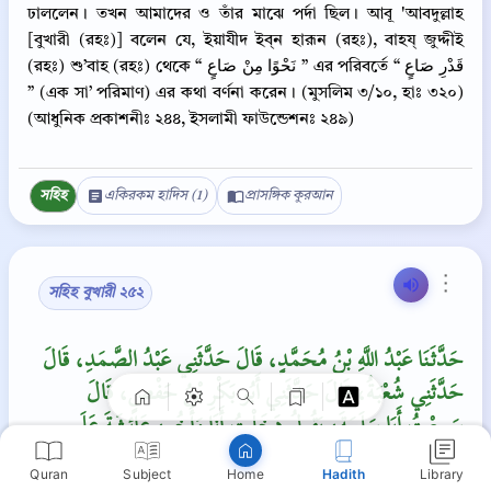
ঢাললেন। তখন আমাদের ও তাঁর মাঝে পর্দা ছিল। আবূ 'আবদুল্লাহ
[বুখারী (রহঃ)] বলেন যে, ইয়াযীদ ইব্‌ন হারূন (রহঃ), বাহয্‌ জুদ্দীই
(রহঃ) শু’বাহ (রহঃ) থেকে “ نَحْوًا مِنْ صَاعٍ ” এর পরিবর্তে “ قَدْرِ صَاعٍ
” (এক সা’ পরিমাণ) এর কথা বর্ণনা করেন। (মুসলিম ৩/১০, হাঃ ৩২০)
(আধুনিক প্রকাশনীঃ ২৪৪, ইসলামী ফাউন্ডেশনঃ ২৪৯)
সহিহ
একিরকম হাদিস (1)
প্রাসঙ্গিক কুরআন
⋮
Copy
সহিহ বুখারী ২৫২
حَدَّثَنَا عَبْدُ اللَّهِ بْنُ مُحَمَّدٍ، قَالَ حَدَّثَنِي عَبْدُ الصَّمَدِ، قَالَ
حَدَّثَنِي شُعْبَةُ، قَالَ حَدَّثَنِي أَبُو بَكْرِ بْنُ حَفْصٍ، قَالَ
سَمِعْتُ أَبَا سَلَمَةَ، يَقُولُ دَخَلْتُ أَنَا وَأَخُو، عَائِشَةَ عَلَى
عَائِشَةَ فَسَأَلَهَا أَخُوهَا عَنْ غُسْلِ النَّبِيِّ، صلى الله عليه وسلم
Quran
Subject
Hadith
Library
Home
فَدَعَتْ بِإِنَاءٍ نَحْوًا مِنْ صَاعٍ، فَاغْتَسَلَتْ وَأَفَاضَتْ عَلَى