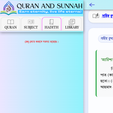
সহিহ বু
QURAN
SUBJECT
HADITH
LIBRARY
সহিহ বুখ
মেনু লোড করতে সমস্যা হয়েছে।
'আয়িশা 
ত
পাত্র (
হতো। (
আহমাদ ২