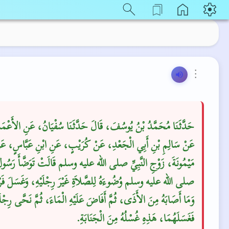
⋮
حَدَّثَنَا مُحَمَّدُ بْنُ يُوسُفَ، قَالَ حَدَّثَنَا سُفْيَانُ، عَنِ الأَع،
عَنْ سَالِمِ بْنِ أَبِي الْجَعْدِ، عَنْ كُرَيْبٍ، عَنِ ابْنِ عَبَّاسٍ، عَ
مَيْمُونَةَ، زَوْجِ النَّبِيِّ صلى الله عليه وسلم قَالَتْ تَوَضَّأَ رَسُولُ ا
صلى الله عليه وسلم وُضُوءَهُ لِلصَّلاَةِ غَيْرَ رِجْلَيْهِ، وَغَسَلَ فَ،
وَمَا أَصَابَهُ مِنَ الأَذَى، ثُمَّ أَفَاضَ عَلَيْهِ الْمَاءَ، ثُمَّ نَحَّى رِجْلَي
فَغَسَلَهُمَا، هَذِهِ غُسْلُهُ مِنَ الْجَنَابَةِ‏.‏