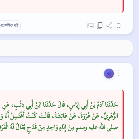
প্রাসঙ্গিক বই
⋮
حَدَّثَنَا آدَمُ بْنُ أَبِي إِيَاسٍ، قَالَ حَدَّثَنَا ابْنُ أَبِي ذِئْبٍ، عَنِ
الزُّهْرِيِّ، عَنْ عُرْوَةَ، عَنْ عَائِشَةَ، قَالَتْ كُنْتُ أَغْتَسِلُ أَنَا وَال،
صلى الله عليه وسلم مِنْ إِنَاءٍ وَاحِدٍ مِنْ قَدَحٍ يُقَالُ لَهُ الْفَرَقُ‏