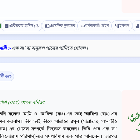
একিরকম হাদিস (0)
প্রাসঙ্গিক কুরআন
বর্ননাকারী চেইন
ইসনাদ
খারী >
এক সা' বা অনুরূপ পাত্রের পানিতে গোসল।
ারী ২৫১
ামা (রহঃ) থেকে বর্নিতঃ
Copy
িনি বলেনঃ আমি ও 'আয়িশা (রাঃ)-এর ভাই 'আয়িশা (রাঃ)-এর
نَّبِيُّ
ন করলাম। তাঁর ভাই তাঁকে আল্লাহর রসূল (সাল্লাল্লাহু ‘আলাইহি
.‏
্লাম)-এর গোসল সম্পর্কে জিজ্ঞেস করলেন। তিনি প্রায় এক সা'
কিলোগ্রাম পরিমাণ)-এর সমপরিমাণ এক পাত্র আনলেন। তারপর