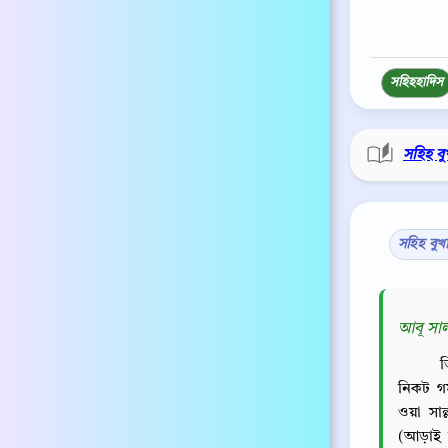
সহিহ
হাদিস
সহিহ বু
সহিহ বুখ
আবূ সাল
ত
নিকট গম
ওয়া সাল
(আড়াই 