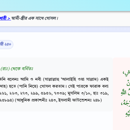
খারী >
স্বামী-স্ত্রীর এক সাথে গোসল।
ারী ২৫০
(রাঃ) থেকে বর্নিতঃ
ْمَشِ
িনি বলেনঃ আমি ও নবী (সাল্লাল্লাহু ‘আলাইহি ওয়া সাল্লাম) একই
نْ
কাদাহ) হতে (পানি নিয়ে) গোসল করতাম। সেই পাত্রকে ফারাক বলা
للَّهِ
২৬১, ২৬৩, ২৭৩, ২৯৯, ৫৯৫৬, ৭৩৩৯; মুসলিম ৩/১০, হাঃ ৩১৯,
৫৮৯৪) (আধুনিক প্রকাশনীঃ ২৪৩, ইসলামী ফাউন্ডেশনঃ ২৪৮)
رْجَهُ
ْهِ