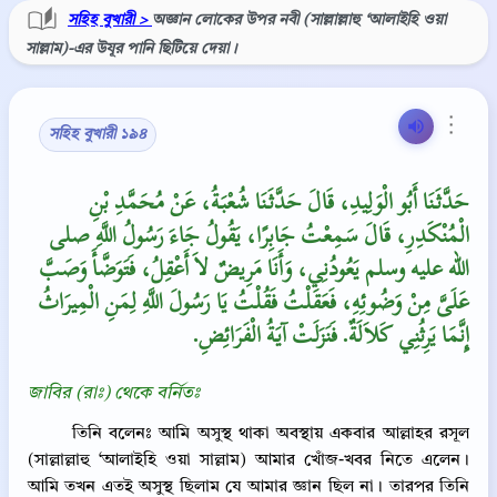
সহিহ বুখারী >
অজ্ঞান লোকের উপর নবী (সাল্লাল্লাহু ‘আলাইহি ওয়া
সাল্লাম)-এর উযূর পানি ছিটিয়ে দেয়া।
⋮
সহিহ বুখারী ১৯৪
حَدَّثَنَا أَبُو الْوَلِيدِ، قَالَ حَدَّثَنَا شُعْبَةُ، عَنْ مُحَمَّدِ بْنِ
الْمُنْكَدِرِ، قَالَ سَمِعْتُ جَابِرًا، يَقُولُ جَاءَ رَسُولُ اللَّهِ صلى
الله عليه وسلم يَعُودُنِي، وَأَنَا مَرِيضٌ لاَ أَعْقِلُ، فَتَوَضَّأَ وَصَبَّ
عَلَىَّ مِنْ وَضُوئِهِ، فَعَقَلْتُ فَقُلْتُ يَا رَسُولَ اللَّهِ لِمَنِ الْمِيرَاثُ
إِنَّمَا يَرِثُنِي كَلاَلَةٌ‏.‏ فَنَزَلَتْ آيَةُ الْفَرَائِضِ‏.‏
জাবির (রাঃ) থেকে বর্নিতঃ
তিনি বলেনঃ আমি অসুস্থ থাকা অবস্থায় একবার আল্লাহর রসূল
(সাল্লাল্লাহু ‘আলাইহি ওয়া সাল্লাম) আমার খোঁজ-খবর নিতে এলেন।
আমি তখন এতই অসুস্থ ছিলাম যে আমার জ্ঞান ছিল না। তারপর তিনি