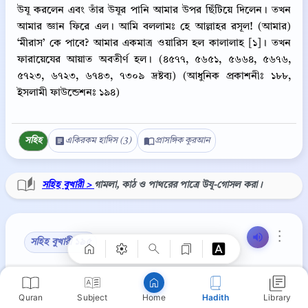
উযূ করলেন এবং তাঁর উযূর পানি আমার উপর ছিঁটিয়ে দিলেন। তখন
আমার জ্ঞান ফিরে এল। আমি বললামঃ হে আল্লাহর রসূল! (আমার)
‘মীরাস’ কে পাবে? আমার একমাত্র ওয়ারিস হল কালালাহ [১]। তখন
ফারায়েযের আয়াত অবতীর্ণ হল। (৪৫৭৭, ৫৬৫১, ৫৬৬৪, ৫৬৭৬,
৫৭২৩, ৬৭২৩, ৬৭৪৩, ৭৩০৯ দ্রষ্টব্য) (আধুনিক প্রকাশনীঃ ১৮৮,
ইসলামী ফাউন্ডেশনঃ ১৯৪)
সহিহ
একিরকম হাদিস (3)
প্রাসঙ্গিক কুরআন
Copy
সহিহ বুখারী >
গামলা, কাঠ ও পাথরের পাত্রে উযূ-গোসল করা।
⋮
সহিহ বুখারী ১৯৫
حَدَّثَنَا عَبْدُ اللَّهِ بْنُ مُنِيرٍ، سَمِعَ عَبْدَ اللَّهِ بْنَ بَكْرٍ، قَالَ حَدَّثَنَا
Quran
Subject
Hadith
Library
Home
حُمَيْدٌ، عَنْ أَنَسٍ، قَالَ حَضَرَتِ الصَّلاَةُ، فَقَامَ مَنْ كَانَ