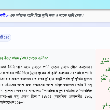
খারী >
এক আঁজলা পানি দিয়ে কুলি করা ও নাকে পানি দেয়া।
ারী ১৯১
াহ্‌ ইব্‌নু যায়দ (রাঃ) থেকে বর্নিতঃ
 عَمْرُو
কদা তিনি পাত্র হতে দু’হাতে পানি ঢেলে দু’হাত ধৌত করলেন।
َاءِ
ক খাবল পানি দিয়ে (মুখ) ধুলেন বা কুলি করলেন এবং নাকে পানি
كَفَّةٍ
িনবার এরূপ করলেন। তারপর দু’ হাত কনুই পর্যন্ত দু’-দু’বার ধুলেন
থার সামনের অংশ এবং পেছনের অংশ মাস্‌হ করলেন। আর টাখনু
ِ
দু’ পা ধুলেন। অতঃপর বললেনঃ “আল্লাহর রসূল (সাল্লাল্লাহু ‘আলাইহি
ল্লাম)-এর উযূ এরূপ ছিল।” (১৮৫) (আধুনিক প্রকাশনীঃ ১৮৫,
ফাউন্ডেশনঃ ১৯০)
سلم‏.‏