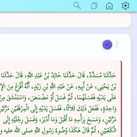
⋮
حَدَّثَنَا مُسَدَّدٌ، قَالَ حَدَّثَنَا خَالِدُ بْنُ عَبْدِ اللَّهِ، قَالَ حَدَّثَنَا
بْنُ يَحْيَى، عَنْ أَبِيهِ، عَنْ عَبْدِ اللَّهِ بْنِ زَيْدٍ، أَنَّهُ أَفْرَغَ مِنَ الإِن
عَلَى يَدَيْهِ فَغَسَلَهُمَا، ثُمَّ غَسَلَ أَوْ مَضْمَضَ، وَاسْتَنْشَقَ مِنْ 
وَاحِدَةٍ، فَفَعَلَ ذَلِكَ ثَلاَثًا، فَغَسَلَ يَدَيْهِ إِلَى الْمِرْفَقَيْنِ مَرَّتَيْن
مَرَّتَيْنِ، وَمَسَحَ بِرَأْسِهِ مَا أَقْبَلَ وَمَا أَدْبَرَ، وَغَسَلَ رِجْلَيْهِ إِلَى
الْكَعْبَيْنِ، ثُمَّ قَالَ هَكَذَا وُضُوءُ رَسُولِ اللَّهِ صلى الله عليه و