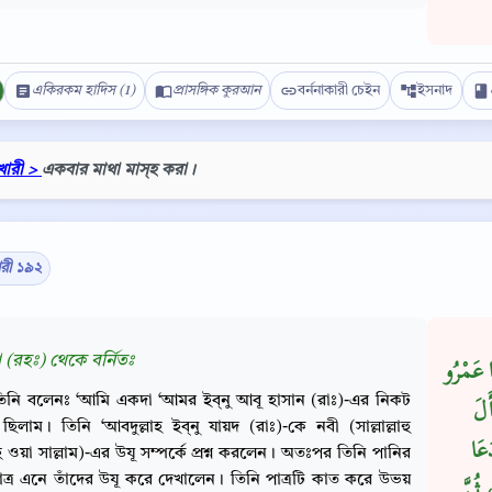
একিরকম হাদিস (1)
প্রাসঙ্গিক কুরআন
বর্ননাকারী চেইন
ইসনাদ
খারী >
একবার মাথা মাস্‌হ করা।
ারী ১৯২
 (রহঃ) থেকে বর্নিতঃ
ا عَمْرُو
Copy
িনি বলেনঃ ‘আমি একদা ‘আমর ইব্‌নু আবূ হাসান (রাঃ)-এর নিকট
َلَ
ছিলাম। তিনি ‘আবদুল্লাহ ইব্‌নু যায়দ (রাঃ)-কে নবী (সাল্লাল্লাহু
عَا
 ওয়া সাল্লাম)-এর উযূ সম্পর্কে প্রশ্ন করলেন। অতঃপর তিনি পানির
ত্র এনে তাঁদের উযূ করে দেখালেন। তিনি পাত্রটি কাত করে উভয়
 ثُمَّ