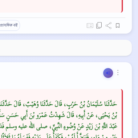
প্রাসঙ্গিক বই
⋮
حَدَّثَنَا سُلَيْمَانُ بْنُ حَرْبٍ، قَالَ حَدَّثَنَا وُهَيْبٌ، قَالَ حَدَّثَنَ
بْنُ يَحْيَى، عَنْ أَبِيهِ، قَالَ شَهِدْتُ عَمْرَو بْنَ أَبِي حَسَنٍ سَأ
عَبْدَ اللَّهِ بْنَ زَيْدٍ عَنْ وُضُوءِ النَّبِيِّ، صلى الله عليه وسلم فَدَ
بِتَوْرٍ مِنْ مَاءٍ، فَتَوَضَّأَ لَهُمْ، فَكَفَأَ عَلَى يَدَيْهِ فَغَسَلَهُمَا ثَلاَثًا،