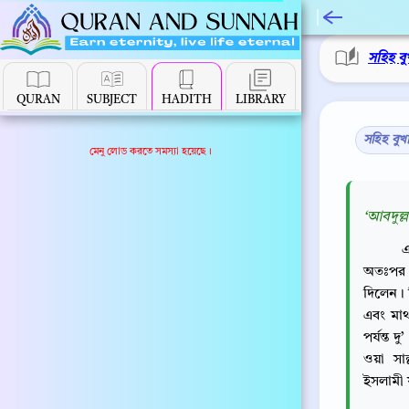
সহিহ বু
QURAN
SUBJECT
HADITH
LIBRARY
সহিহ বুখ
মেনু লোড করতে সমস্যা হয়েছে।
‘আবদুল্ল
এ
অতঃপর এ
দিলেন। ত
এবং মা
পর্যন্ত 
ওয়া সা
ইসলামী 