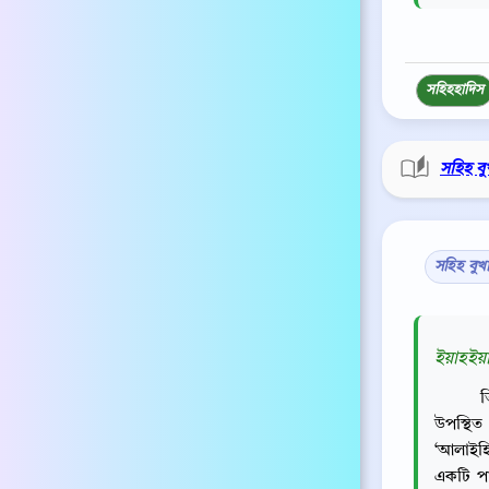
সহিহ
হাদিস
সহিহ বু
সহিহ বুখ
ইয়াহইয়া
ত
উপস্থিত 
‘আলাইহি
একটি পা