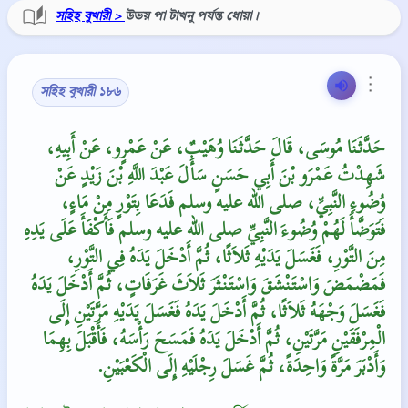
সহিহ বুখারী >
উভয় পা টাখনু পর্যন্ত ধোয়া।
⋮
সহিহ বুখারী ১৮৬
حَدَّثَنَا مُوسَى، قَالَ حَدَّثَنَا وُهَيْبٌ، عَنْ عَمْرٍو، عَنْ أَبِيهِ،
شَهِدْتُ عَمْرَو بْنَ أَبِي حَسَنٍ سَأَلَ عَبْدَ اللَّهِ بْنَ زَيْدٍ عَنْ
وُضُوءِ النَّبِيِّ، صلى الله عليه وسلم فَدَعَا بِتَوْرٍ مِنْ مَاءٍ،
فَتَوَضَّأَ لَهُمْ وُضُوءَ النَّبِيِّ صلى الله عليه وسلم فَأَكْفَأَ عَلَى يَدِهِ
مِنَ التَّوْرِ، فَغَسَلَ يَدَيْهِ ثَلاَثًا، ثُمَّ أَدْخَلَ يَدَهُ فِي التَّوْرِ،
فَمَضْمَضَ وَاسْتَنْشَقَ وَاسْتَنْثَرَ ثَلاَثَ غَرَفَاتٍ، ثُمَّ أَدْخَلَ يَدَهُ
فَغَسَلَ وَجْهَهُ ثَلاَثًا، ثُمَّ أَدْخَلَ يَدَهُ فَغَسَلَ يَدَيْهِ مَرَّتَيْنِ إِلَى
الْمِرْفَقَيْنِ مَرَّتَيْنِ، ثُمَّ أَدْخَلَ يَدَهُ فَمَسَحَ رَأْسَهُ، فَأَقْبَلَ بِهِمَا
وَأَدْبَرَ مَرَّةً وَاحِدَةً، ثُمَّ غَسَلَ رِجْلَيْهِ إِلَى الْكَعْبَيْنِ‏.‏