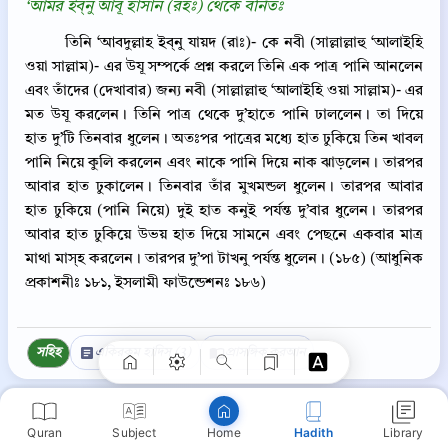
‘আমর ইব্‌নু আবূ হাসান (রহঃ) থেকে বর্নিতঃ
তিনি ‘আবদুল্লাহ ইব্‌নু যায়দ (রাঃ)- কে নবী (সাল্লাল্লাহু ‘আলাইহি
ওয়া সাল্লাম)- এর উযূ সম্পর্কে প্রশ্ন করলে তিনি এক পাত্র পানি আনলেন
এবং তাঁদের (দেখাবার) জন্য নবী (সাল্লাল্লাহু ‘আলাইহি ওয়া সাল্লাম)- এর
মত উযূ করলেন। তিনি পাত্র থেকে দু’হাতে পানি ঢাললেন। তা দিয়ে
হাত দু’টি তিনবার ধুলেন। অতঃপর পাত্রের মধ্যে হাত ঢুকিয়ে তিন খাবল
পানি নিয়ে কুলি করলেন এবং নাকে পানি দিয়ে নাক ঝাড়লেন। তারপর
আবার হাত ঢুকালেন। তিনবার তাঁর মুখমন্ডল ধুলেন। তারপর আবার
হাত ঢুকিয়ে (পানি নিয়ে) দুই হাত কনুই পর্যন্ত দু’বার ধুলেন। তারপর
আবার হাত ঢুকিয়ে উভয় হাত দিয়ে সামনে এবং পেছনে একবার মাত্র
Copy
মাথা মাস্‌হ করলেন। তারপর দু’পা টাখনু পর্যন্ত ধুলেন। (১৮৫) (আধুনিক
প্রকাশনীঃ ১৮১, ইসলামী ফাউন্ডেশনঃ ১৮৬)
সহিহ
একিরকম হাদিস (3)
প্রাসঙ্গিক কুরআন
সহিহ বুখারী >
উযূর অবশিষ্ট পানি ব্যবহার।
Quran
Subject
Hadith
Library
Home