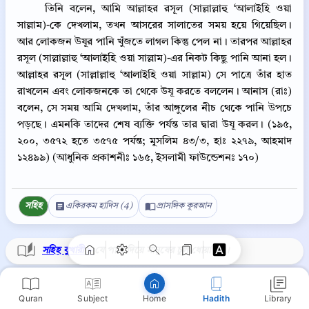
তিনি বলেন, আমি আল্লাহর রসূল (সাল্লাল্লাহু ‘আলাইহি ওয়া
সাল্লাম)-কে দেখলাম, তখন আসরের সালাতের সময় হয়ে গিয়েছিল।
আর লোকজন উযূর পানি খুঁজতে লাগল কিন্তু পেল না। তারপর আল্লাহর
রসূল (সাল্লাল্লাহু ‘আলাইহি ওয়া সাল্লাম)-এর নিকট কিছু পানি আনা হল।
আল্লাহর রসূল (সাল্লাল্লাহু ‘আলাইহি ওয়া সাল্লাম) সে পাত্রে তাঁর হাত
রাখলেন এবং লোকজনকে তা থেকে উযূ করতে বললেন। আনাস (রাঃ)
বলেন, সে সময় আমি দেখলাম, তাঁর আঙ্গুলের নীচ থেকে পানি উপচে
পড়ছে। এমনকি তাদের শেষ ব্যক্তি পর্যন্ত তার দ্বারা উযূ করল। (১৯৫,
২০০, ৩৫৭২ হতে ৩৫৭৫ পর্যন্ত; মুসলিম ৪৩/৩, হাঃ ২২৭৯, আহমাদ
১২৪৯৯) (আধুনিক প্রকাশনীঃ ১৬৫, ইসলামী ফাউন্ডেশনঃ ১৭০)
Copy
সহিহ
একিরকম হাদিস (4)
প্রাসঙ্গিক কুরআন
সহিহ বুখারী >
যে পানি দিয়ে মানুষের চুল ধোয়া হয়।
Quran
Subject
Hadith
Library
Home
⋮
সহিহ বুখারী ১৭০