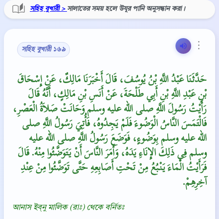
সহিহ বুখারী >
সালাতের সময় হলে উযূর পানি অনুসন্ধান করা।
⋮
সহিহ বুখারী ১৬৯
حَدَّثَنَا عَبْدُ اللَّهِ بْنُ يُوسُفَ، قَالَ أَخْبَرَنَا مَالِكٌ، عَنْ إِسْحَاقَ
بْنِ عَبْدِ اللَّهِ بْنِ أَبِي طَلْحَةَ، عَنْ أَنَسِ بْنِ مَالِكٍ، أَنَّهُ قَالَ
رَأَيْتُ رَسُولَ اللَّهِ صلى الله عليه وسلم وَحَانَتْ صَلاَةُ الْعَصْرِ،
فَالْتَمَسَ النَّاسُ الْوَضُوءَ فَلَمْ يَجِدُوهُ، فَأُتِيَ رَسُولُ اللَّهِ صلى
الله عليه وسلم بِوَضُوءٍ، فَوَضَعَ رَسُولُ اللَّهِ صلى الله عليه
وسلم فِي ذَلِكَ الإِنَاءِ يَدَهُ، وَأَمَرَ النَّاسَ أَنْ يَتَوَضَّئُوا مِنْهُ‏.‏ قَالَ
فَرَأَيْتُ الْمَاءَ يَنْبُعُ مِنْ تَحْتِ أَصَابِعِهِ حَتَّى تَوَضَّئُوا مِنْ عِنْدِ
آخِرِهِمْ‏.‏
আনাস ইব্‌নু মালিক (রাঃ) থেকে বর্নিতঃ