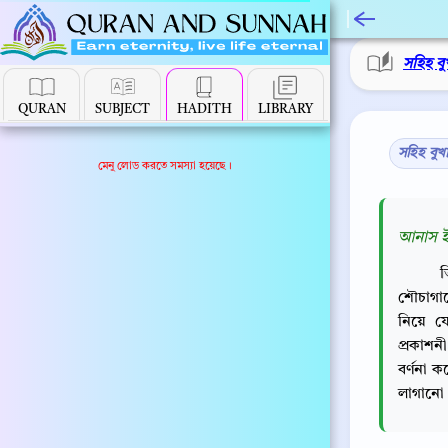
সহিহ বু
QURAN
SUBJECT
HADITH
LIBRARY
সহিহ বুখ
মেনু লোড করতে সমস্যা হয়েছে।
আনাস ইব
ত
শৌচাগার
নিয়ে য
প্রকাশন
বর্ণনা করেন। হাদীসে বর
লাগানো 