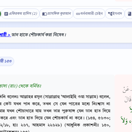
একিরকম হাদিস (2)
প্রাসঙ্গিক কুরআন
বর্ননাকারী চেইন
ইসনাদ
খারী >
ডান হাতে শৌচকার্য করা নিষেধ।
ারী ১৫৩
তাদা (রাঃ) থেকে বর্নিতঃ
 ـ عَنْ
িনি বলেনঃ আল্লাহর রসূল (সাল্লাল্লাহু ‘আলাইহি ওয়া সাল্লাম) বলেন,
قَالَ
Copy
 কেউ যখন পান করে, তখন সে যেন পাত্রের মধ্যে নিঃশ্বাস না
َ
র যখন শৌচাগারে যায় তখন তার পুরুষাঙ্গ যেন ডান হাত দিয়ে
না করে এবং ডান হাত দিয়ে যেন শৌচকার্য না করে। (১৫৪, ৫৬৩০;
ِ، وَلاَ
 ২/১৮, হাঃ ২৬৭, আহমাদ ২২৬২৮) (আধুনিক প্রকাশনীঃ ১৫০,