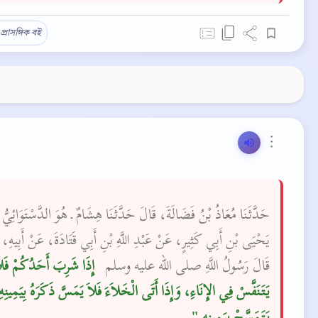
প্রাসঙ্গিক বই
⋮
حَدَّثَنَا مُعَاذُ بْنُ فَضَالَةَ، قَالَ حَدَّثَنَا هِشَامٌ ـ هُوَ الدَّسْتَوَائِيُّ
يَحْيَى بْنِ أَبِي كَثِيرٍ، عَنْ عَبْدِ اللَّهِ بْنِ أَبِي قَتَادَةَ، عَنْ أَبِيهِ، 
قَالَ رَسُولُ اللَّهِ صلى الله عليه وسلم ‏
‏ إِذَا شَرِبَ أَحَدُكُمْ فَلا
يَتَنَفَّسْ فِي الإِنَاءِ، وَإِذَا أَتَى الْخَلاَءَ فَلاَ يَمَسَّ ذَكَرَهُ بِيَمِينِه
يَتَمَسَّحْ بِيَمِينِهِ ‏"