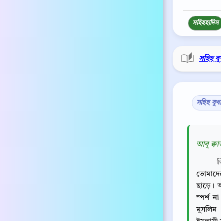
সহিহ
হাদিস
সহিহ বু
সহিহ বুখ
আবূ ক্বা
ত
তোমাদের
ছাড়ে। আ
স্পর্শ 
মুসলিম