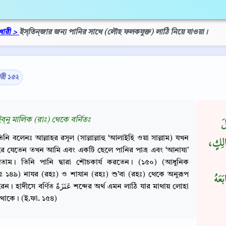
খারী >
ইস্‌তিন্‌জার জন্য পানির সাথে (লৌহ ফলকযুক্ত) লাঠি নিয়ে যাওয়া।
ারী ১৫২
্‌নু মালিক (রাঃ) থেকে বর্নিতঃ
لَ
িনি বলেনঃ আল্লাহর রসূল (সাল্লাল্লাহু ‘আলাইহি ওয়া সাল্লাম) যখন
مَالِكٍ
ে যেতেন তখন আমি এবং একটি ছেলে পানির পাত্র এবং ‘আনাযা’
েতাম। তিনি পানি দ্বারা শৌচকার্য করতেন। (১৫০) (আধুনিক
ীঃ ১৪৯) নাযর (রহঃ) ও শাযান (রহঃ) শু’বা (রহঃ) থেকে অনুরূপ
َعَهُ
্ণিত عَنَزَةً শব্দের অর্থ এমন লাঠি যার মাথায় লোহা
থাকে। (ই.ফা. ১৫৪)