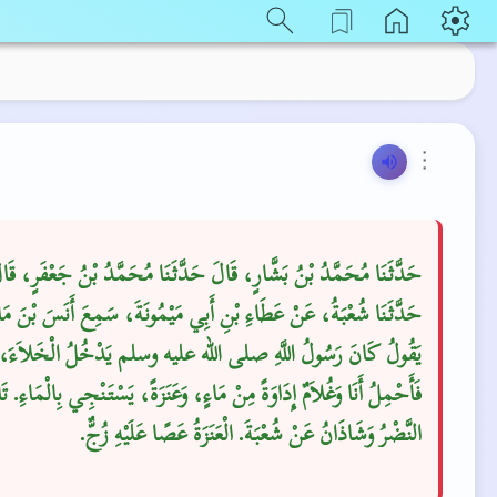
⋮
حَدَّثَنَا مُحَمَّدُ بْنُ بَشَّارٍ، قَالَ حَدَّثَنَا مُحَمَّدُ بْنُ جَعْفَرٍ، قَا
حَدَّثَنَا شُعْبَةُ، عَنْ عَطَاءِ بْنِ أَبِي مَيْمُونَةَ، سَمِعَ أَنَسَ بْنَ ،
يَقُولُ كَانَ رَسُولُ اللَّهِ صلى الله عليه وسلم يَدْخُلُ الْخَلاَءَ،
فَأَحْمِلُ أَنَا وَغُلاَمٌ إِدَاوَةً مِنْ مَاءٍ، وَعَنَزَةً، يَسْتَنْجِي بِالْمَاءِ‏.‏ تَاب
النَّضْرُ وَشَاذَانُ عَنْ شُعْبَةَ‏.‏ الْعَنَزَةُ عَصًا عَلَيْهِ زُجٌّ‏.‏