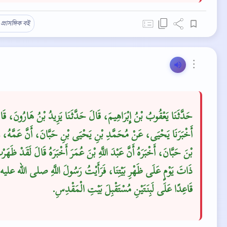
প্রাসঙ্গিক বই
⋮
حَدَّثَنَا يَعْقُوبُ بْنُ إِبْرَاهِيمَ، قَالَ حَدَّثَنَا يَزِيدُ بْنُ هَارُونَ، قَا
أَخْبَرَنَا يَحْيَى، عَنْ مُحَمَّدِ بْنِ يَحْيَى بْنِ حَبَّانَ، أَنَّ عَمَّهُ، 
بْنَ حَبَّانَ، أَخْبَرَهُ أَنَّ عَبْدَ اللَّهِ بْنَ عُمَرَ أَخْبَرَهُ قَالَ لَقَدْ ظَهَر
ذَاتَ يَوْمٍ عَلَى ظَهْرِ بَيْتِنَا، فَرَأَيْتُ رَسُولَ اللَّهِ صلى الله عل
قَاعِدًا عَلَى لَبِنَتَيْنِ مُسْتَقْبِلَ بَيْتِ الْمَقْدِسِ‏.‏