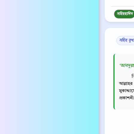
সহিহ
হাদিস
সহিহ বুখ
‘আবদুল্ল
আল্লাহর 
মুকাদ্দ
প্রকাশন