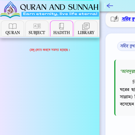
সহিহ বু
QURAN
SUBJECT
HADITH
LIBRARY
সহিহ বুখ
মেনু লোড করতে সমস্যা হয়েছে।
‘আবদুল্ল
ত
ঘরের ছা
সাল্লাম
বসেছেন।