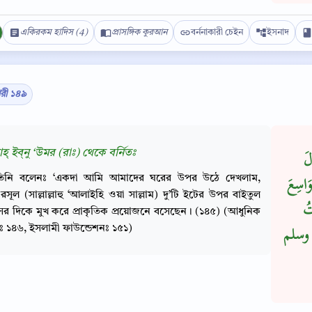
একিরকম হাদিস (4)
প্রাসঙ্গিক কুরআন
বর্ননাকারী চেইন
ইসনাদ
ারী ১৪৯
াহ্ ইব্‌নু ‘উমর (রাঃ) থেকে বর্নিতঃ
لَ
তিনি বলেনঃ ‘একদা আমি আমাদের ঘরের উপর উঠে দেখলাম,
وَاسِعَ
রসূল (সাল্লাল্লাহু ‘আলাইহি ওয়া সাল্লাম) দু’টি ইটের উপর বাইতুল
ْتُ
াসের দিকে মুখ করে প্রাকৃতিক প্রয়োজনে বসেছেন। (১৪৫) (আধুনিক
ীঃ ১৪৬, ইসলামী ফাউন্ডেশনঃ ১৫১)
يه وسلم
Copy