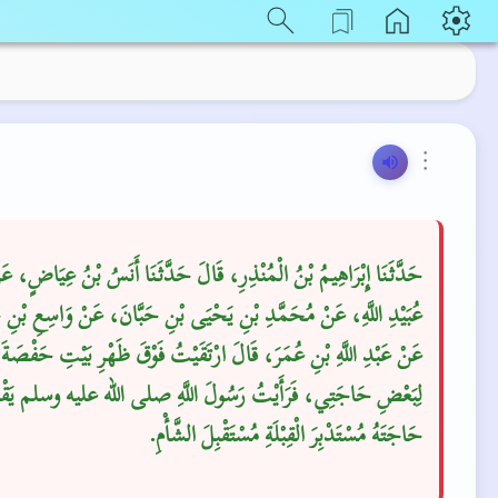
⋮
حَدَّثَنَا إِبْرَاهِيمُ بْنُ الْمُنْذِرِ، قَالَ حَدَّثَنَا أَنَسُ بْنُ عِيَاضٍ، عَ
عُبَيْدِ اللَّهِ، عَنْ مُحَمَّدِ بْنِ يَحْيَى بْنِ حَبَّانَ، عَنْ وَاسِعِ بْنِ،
عَنْ عَبْدِ اللَّهِ بْنِ عُمَرَ، قَالَ ارْتَقَيْتُ فَوْقَ ظَهْرِ بَيْتِ حَفْصَةَ
لِبَعْضِ حَاجَتِي، فَرَأَيْتُ رَسُولَ اللَّهِ صلى الله عليه وسلم يَ
حَاجَتَهُ مُسْتَدْبِرَ الْقِبْلَةِ مُسْتَقْبِلَ الشَّأْمِ‏.‏