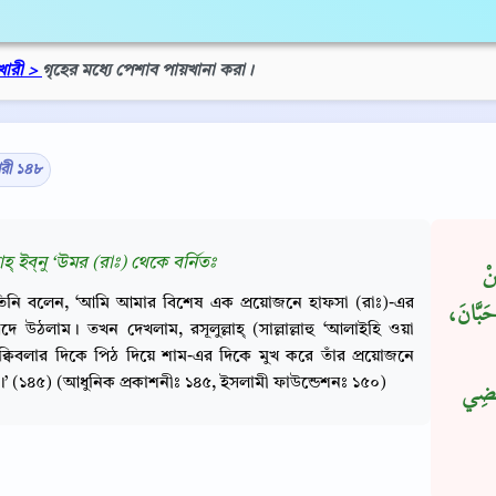
খারী >
গৃহের মধ্যে পেশাব পায়খানা করা।
ারী ১৪৮
াহ্ ইব্‌নু ‘উমর (রাঃ) থেকে বর্নিতঃ
نْ
িনি বলেন, ‘আমি আমার বিশেষ এক প্রয়োজনে হাফসা (রাঃ)-এর
 حَبَّانَ
দে উঠলাম। তখন দেখলাম, রসূলুল্লাহ্ (সাল্লাল্লাহু ‘আলাইহি ওয়া
) ক্বিবলার দিকে পিঠ দিয়ে শাম-এর দিকে মুখ করে তাঁর প্রয়োজনে
’ (১৪৫) (আধুনিক প্রকাশনীঃ ১৪৫, ইসলামী ফাউন্ডেশনঃ ১৫০)
قْضِي