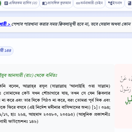
একিরকম হাদিস (0)
প্রাসঙ্গিক কুরআন
বর্ননাকারী চেইন
ইসনাদ
খারী >
পেশাব পায়খানা করার সময় ক্বিবলামুখী হবে না, তবে দেয়াল অথবা কোন
ারী ১৪৪
ুব আনসারী (রাঃ) থেকে বর্নিতঃ
ُّ، عَنْ
িনি বলেন, আল্লাহ্‌র রসূল (সাল্লাল্লাহু ‘আলাইহি ওয়া সাল্লাম)
 رَسُولُ
ঃ তোমাদের কেউ যখন শৌচাগারে যায়, তখন সে যেন ক্বিবলার
ْبِلِ
Copy
খ না করে এবং তার দিকে পিঠও না করে, বরং তোমরা পূর্ব দিক এবং
িকে ফিরে বসবে (এই নির্দেশ মদীনার বাসিন্দাদের জন্য) [১]। ৩৯৪;
 ২/১৭, হাঃ ২৬৪, আহমাদ ২৩৫৮৩, ২৩৫৯৫) (আধুনিক প্রকাশনীঃ
লামী ফাউন্ডেশনঃ ১৪৬)