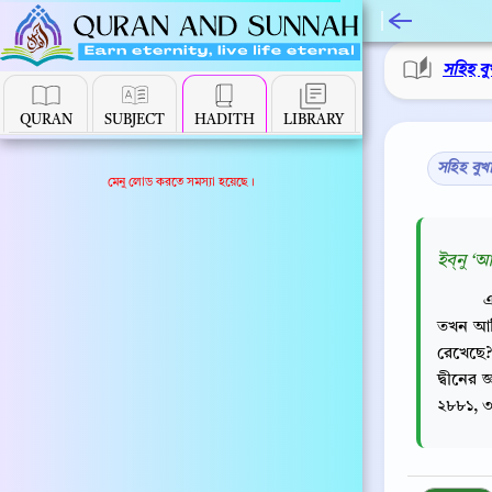
সহিহ বু
QURAN
SUBJECT
HADITH
LIBRARY
সহিহ বুখ
মেনু লোড করতে সমস্যা হয়েছে।
ইব্‌নু ‘
এ
তখন আমি
রেখেছে?
দ্বীনের
২৮৮১, ৩