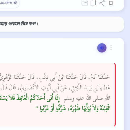
প্রাসঙ্গিক বই
 আড় থাকলে ভিন্ন কথা।
⋮
حَدَّثَنَا آدَمُ، قَالَ حَدَّثَنَا ابْنُ أَبِي ذِئْبٍ، قَالَ حَدَّثَنَا الزُّهْرِي
عَطَاءِ بْنِ يَزِيدَ اللَّيْثِيِّ، عَنْ أَبِي أَيُّوبَ الأَنْصَارِيِّ، قَالَ قَالَ
اللَّهِ صلى الله عليه وسلم ‏
‏ إِذَا أَتَى أَحَدُكُمُ الْغَائِطَ فَلاَ يَسْتَق
الْقِبْلَةَ وَلاَ يُوَلِّهَا ظَهْرَهُ، شَرِّقُوا أَوْ غَرِّبُوا ‏"