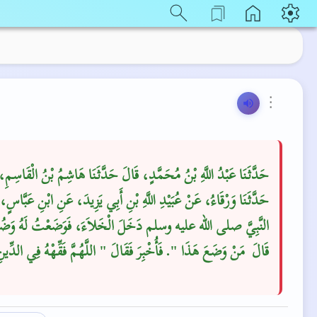
⋮
حَدَّثَنَا عَبْدُ اللَّهِ بْنُ مُحَمَّدٍ، قَالَ حَدَّثَنَا هَاشِمُ بْنُ الْقَاسِمِ،
حَدَّثَنَا وَرْقَاءُ، عَنْ عُبَيْدِ اللَّهِ بْنِ أَبِي يَزِيدَ، عَنِ ابْنِ عَبَّاسٍ، أ
النَّبِيَّ صلى الله عليه وسلم دَخَلَ الْخَلاَءَ، فَوَضَعْتُ لَهُ وَضُو
قَالَ ‏‏ مَنْ وَضَعَ هَذَا ‏"‏‏.‏ فَأُخْبِرَ فَقَالَ ‏"‏ اللَّهُمَّ فَقِّهْهُ فِي الدِّين"