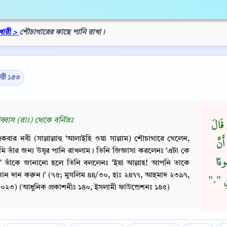
খারী >
শৌচাগারের কাছে পানি রাখা।
ারী ১৪৩
আব্বাস (রাঃ) থেকে বর্নিতঃ
 قَالَ
কবার নবী (সাল্লাল্লাহু ‘আলাইহি ওয়া সাল্লাম) শৌচাগারে গেলেন,
َنَّ
 তাঁর জন্য উযূর পানি রাখলাম। তিনি জিজ্ঞাসা করলেনঃ ‘এটা কে
ءًا
’ তাঁকে জানানো হলে তিনি বললেনঃ ‘ইয়া আল্লাহ! আপনি তাকে
 জ্ঞান দান করুন।’ (৭৫; মুসলিম ৪৪/৩০, হাঃ ২৪৭৭, আহমাদ ২৩৯৭,
ِ ‏"‏‏.‏
০২৩) (আধুনিক প্রকাশনীঃ ১৪০, ইসলামী ফাউন্ডেশনঃ ১৪৫)