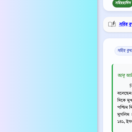
সহিহ
হাদিস
সহিহ বু
সহিহ বুখ
আবূ আইয়
ত
বলেছেন
দিকে মু
পশ্চিম দ
মুসলিম
১৪১, ইস