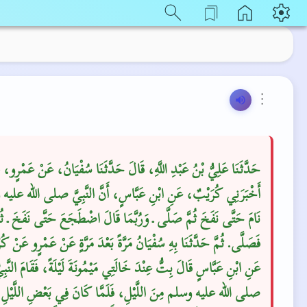
⋮
حَدَّثَنَا عَلِيُّ بْنُ عَبْدِ اللَّهِ، قَالَ حَدَّثَنَا سُفْيَانُ، عَنْ عَمْرٍو، 
أَخْبَرَنِي كُرَيْبٌ، عَنِ ابْنِ عَبَّاسٍ، أَنَّ النَّبِيَّ صلى الله علي
نَامَ حَتَّى نَفَخَ ثُمَّ صَلَّى ـ وَرُبَّمَا قَالَ اضْطَجَعَ حَتَّى نَفَخَ ـ ثُمّ
فَصَلَّى‏.‏ ثُمَّ حَدَّثَنَا بِهِ سُفْيَانُ مَرَّةً بَعْدَ مَرَّةٍ عَنْ عَمْرٍو عَنْ ك
عَنِ ابْنِ عَبَّاسٍ قَالَ بِتُّ عِنْدَ خَالَتِي مَيْمُونَةَ لَيْلَةً، فَقَامَ النَّبِي
صلى الله عليه وسلم مِنَ اللَّيْلِ، فَلَمَّا كَانَ فِي بَعْضِ اللَّيْلِ ق