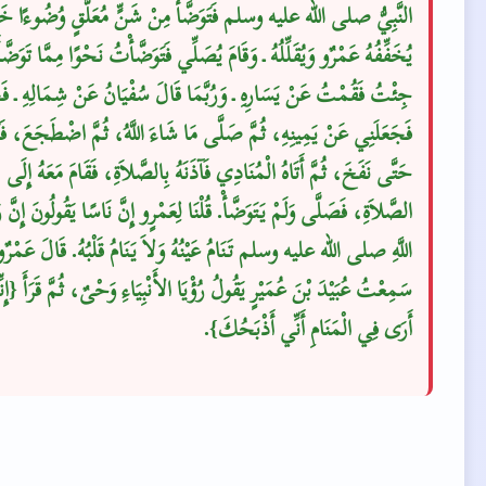
النَّبِيُّ صلى الله عليه وسلم فَتَوَضَّأَ مِنْ شَنٍّ مُعَلَّقٍ وُضُوءًا خَفِ
يُخَفِّفُهُ عَمْرٌو وَيُقَلِّلُهُ ـ وَقَامَ يُصَلِّي فَتَوَضَّأْتُ نَحْوًا مِمَّا تَوَضَّأ
جِئْتُ فَقُمْتُ عَنْ يَسَارِهِ ـ وَرُبَّمَا قَالَ سُفْيَانُ عَنْ شِمَالِهِ ـ فَح
فَجَعَلَنِي عَنْ يَمِينِهِ، ثُمَّ صَلَّى مَا شَاءَ اللَّهُ، ثُمَّ اضْطَجَعَ، فَنَ
حَتَّى نَفَخَ، ثُمَّ أَتَاهُ الْمُنَادِي فَآذَنَهُ بِالصَّلاَةِ، فَقَامَ مَعَهُ إِلَى
الصَّلاَةِ، فَصَلَّى وَلَمْ يَتَوَضَّأْ‏.‏ قُلْنَا لِعَمْرٍو إِنَّ نَاسًا يَقُولُونَ إِنَّ
اللَّهِ صلى الله عليه وسلم تَنَامُ عَيْنُهُ وَلاَ يَنَامُ قَلْبُهُ‏.‏ قَالَ عَمْرٌو
سَمِعْتُ عُبَيْدَ بْنَ عُمَيْرٍ يَقُولُ رُؤْيَا الأَنْبِيَاءِ وَحْىٌ، ثُمَّ قَرَأَ ‏{‏إِن
أَرَى فِي الْمَنَامِ أَنِّي أَذْبَحُكَ‏}‏‏.‏