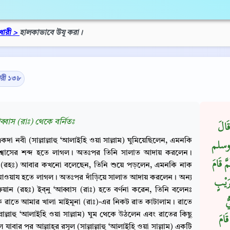
খারী >
হালকাভাবে উযূ করা।
ারী ১৩৮
আব্বাস (রাঃ) থেকে বর্নিতঃ
قَالَ
কদা নবী (সাল্লাল্লাহু ‘আলাইহি ওয়া সাল্লাম) ঘুমিয়েছিলেন, এমনকি
ه وسلم
িঃশ্বাসের শব্দ হতে লাগল। অতঃপর তিনি সালাত আদায় করলেন।
َ قَامَ
ন (রহঃ) আবার কখনো বলেছেন, তিনি শুয়ে পড়লেন, এমনকি নাক
আওয়ায হতে লাগল। অতঃপর দাঁড়িয়ে সালাত আদায় করলেন। অন্য
ُرَيْبٍ
ুফিয়ান (রহঃ) ইব্‌নু ‘আব্বাস (রাঃ) হতে বর্ণনা করেন, তিনি বলেনঃ
ُّ
রাতে আমার খালা মাইমূনা (রাঃ)-এর নিকট রাত কাটালাম। রাতে
্লাল্লাহু ‘আলাইহি ওয়া সাল্লাম) ঘুম থেকে উঠলেন এবং রাতের কিছু
َامَ
যাবার পর আল্লাহ্‌র রসূল (সাল্লাল্লাহু ‘আলাইহি ওয়া সাল্লাম) একটি