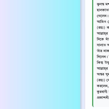
ঝুলন্ত 
হালকাভ
গেলেন। 
আমিও সে
(রহঃ) কখনো কখনো يسار 
আল্লাহ্‌
দিকে দা
সালাত 
তাঁর না
দিলেন। 
কিন্তু
আল্লাহ্‌
অন্তর ঘ
(রহঃ) ক
করলেন, إِنِّي أَرَى فِي الْمَنَامِ أَنِّي أَذْبَحُكَ “আমি স্বপ্নে দেখেছি যে, তো
কুরবাণী
প্রকাশন