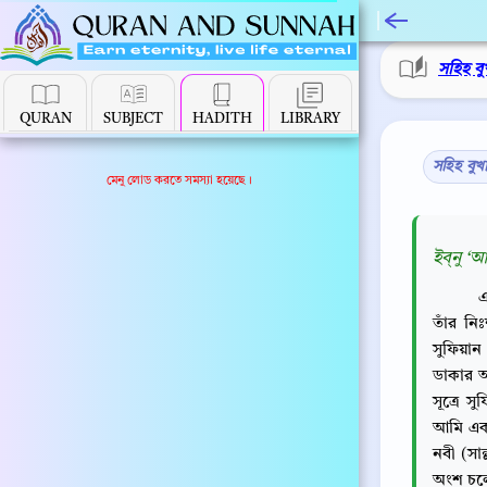
সহিহ বু
QURAN
SUBJECT
HADITH
LIBRARY
সহিহ বুখ
মেনু লোড করতে সমস্যা হয়েছে।
ইব্‌নু ‘
এ
তাঁর ন
সুফিয়া
ডাকার 
সূত্রে স
আমি এক 
নবী (সাল
অংশ চলে 