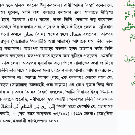
يفًا ـ
মশক হতে হালকা ধরনের উযূ করলেন। রাবী ‘আমর (রহঃ) বলেন যে,
াবে ধুলেন, পানি কম ব্যবহার করলেন এবং সালাতে দাঁড়িয়ে
َ، ثُمَّ
ইব্‌নু ‘আব্বাস (রাঃ) বলেন, তখন তিনি যেভাবে উযূ করেছেন
َوَّلَنِي
ভাবে উযূ করলাম এবং এসে তাঁর বাঁয়ে দাঁড়িয়ে গেলাম। সুফিয়ান
(বাম) শব্দের স্থলে شمال বলতেন। তারপর
امَ
র রসূল (সাল্লাল্লাহু ‘আলাইহি ওয়া সাল্লাম) আমাকে ধরে তাঁর ডান
ঁড় করালেন। অতঃপর আল্লাহ্‌র যতক্ষণ ইচ্ছা ততক্ষণ পর্যন্ত তিনি
আদায় করলেন। অতঃপর কাত হলেন আর ঘুমিয়ে পড়লেন, এমনকি
 رَسُولَ
ক ডাকালেন। অতঃপর মুয়াযযিন এসে তাঁকে সালাতের কথা জানিয়ে
তিনি তার সঙ্গে সালাতের জন্য চললেন এবং সালাত আদায় করলেন,
 উযূ করলেন না। আমরা ‘আমর (রহঃ)-কে বললামঃ লোকে বলে যে,
ِّي
র রসূল (সাল্লাল্লাহু ‘আলাইহি ওয়া সাল্লাম)-এর চোখ ঘুমায় কিন্তু তাঁর
ুমায় না। তখন ‘আমর (রহঃ) বললেন, ‘আমি ‘উবায়দ ইব্‌নু ‘উমায়র
ে বলতে শুনেছি, নবীগণের স্বপ্ন ওয়াহী। অতঃপর তিনি তিলাওয়াত
Copy
মাকে
 করছি” – (সূরা আস সাফ্‌ফাত ৩৭/১০২)। (১১৭ দ্রষ্টব্য) (আধুনিক
ীঃ ১৩৫, ইসলামী ফাউন্ডেশনঃ ১৪০)