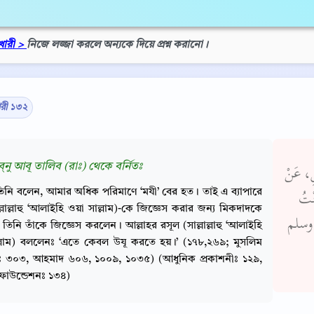
খারী >
নিজে লজ্জা করলে অন্যকে দিয়ে প্রশ্ন করানো।
ারী ১৩২
্‌নু আবূ তালিব (রাঃ) থেকে বর্নিতঃ
شِ، عَنْ
িনি বলেন, আমার অধিক পরিমাণে ‘মযী’ বের হত। তাই এ ব্যাপারে
نْتُ
্লাল্লাহু ‘আলাইহি ওয়া সাল্লাম)-কে জিজ্ঞেস করার জন্য মিকদাদকে
يه وسلم
তিনি তাঁকে জিজ্ঞেস করলেন। আল্লাহর রসূল (সাল্লাল্লাহু ‘আলাইহি
্লাম) বললেনঃ ‘এতে কেবল উযূ করতে হয়।’ (১৭৮,২৬৯; মুসলিম
াঃ ৩০৩, আহমাদ ৬০৬, ১০০৯, ১০৩৫) (আধুনিক প্রকাশনীঃ ১২৯,
ফাউন্ডেশনঃ ১৩৪)