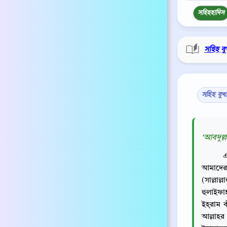
সহিহ
হাদিস
সহিহ বু
সহিহ বুখ
‘আবদুল্ল
এ
আমাদের 
(সাল্লাল
হুলাইফা
ইহ্‌রাম 
আল্লাহর