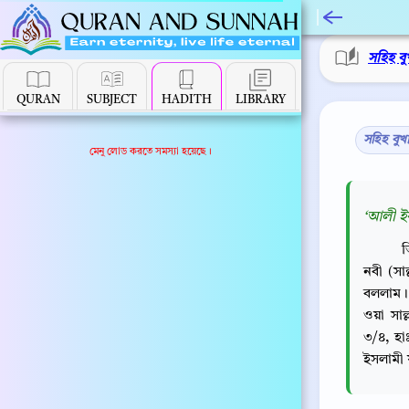
সহিহ বু
QURAN
SUBJECT
HADITH
LIBRARY
সহিহ বুখ
মেনু লোড করতে সমস্যা হয়েছে।
‘আলী ইব
ত
নবী (সাল
বললাম। 
ওয়া সাল
৩/৪, হ
ইসলামী 