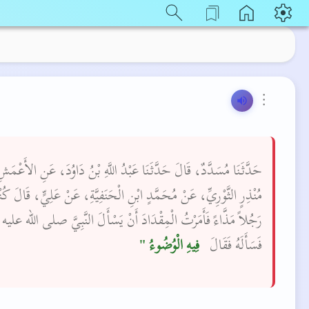
⋮
حَدَّثَنَا مُسَدَّدٌ، قَالَ حَدَّثَنَا عَبْدُ اللَّهِ بْنُ دَاوُدَ، عَنِ الأَعْمَ
مُنْذِرٍ الثَّوْرِيِّ، عَنْ مُحَمَّدٍ ابْنِ الْحَنَفِيَّةِ، عَنْ عَلِيٍّ، قَالَ كُ
رَجُلاً مَذَّاءً فَأَمَرْتُ الْمِقْدَادَ أَنْ يَسْأَلَ النَّبِيَّ صلى الله عل
فَسَأَلَهُ فَقَالَ ‏
‏ فِيهِ الْوُضُوءُ ‏"