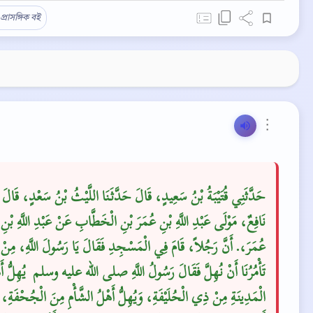
প্রাসঙ্গিক বই
⋮
حَدَّثَنِي قُتَيْبَةُ بْنُ سَعِيدٍ، قَالَ حَدَّثَنَا اللَّيْثُ بْنُ سَعْدٍ، قَالَ ح
نَافِعٌ، مَوْلَى عَبْدِ اللَّهِ بْنِ عُمَرَ بْنِ الْخَطَّابِ عَنْ عَبْدِ اللَّهِ بْنِ
عُمَرَ،‏.‏ أَنَّ رَجُلاً، قَامَ فِي الْمَسْجِدِ فَقَالَ يَا رَسُولَ اللَّهِ، مِنْ أ
تَأْمُرُنَا أَنْ نُهِلَّ فَقَالَ رَسُولُ اللَّهِ صلى الله عليه وسلم ‏‏ يُهِلُّ أَ
الْمَدِينَةِ مِنْ ذِي الْحُلَيْفَةِ، وَيُهِلُّ أَهْلُ الشَّأْمِ مِنَ الْجُحْفَةِ، و