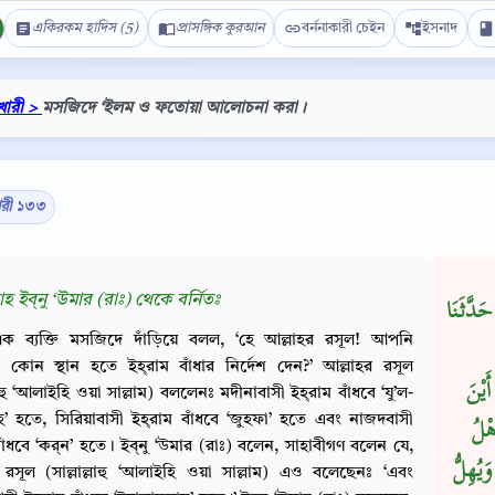
একিরকম হাদিস (5)
প্রাসঙ্গিক কুরআন
বর্ননাকারী চেইন
ইসনাদ
খারী >
মসজিদে ‘ইলম ও ফতোয়া আলোচনা করা।
ারী ১৩৩
াহ ইব্‌নু ‘উমার (রাঃ) থেকে বর্নিতঃ
َدَّثَنَا
ক ব্যক্তি মসজিদে দাঁড়িয়ে বলল, ‘হে আল্লাহর রসূল! আপনি
কোন স্থান হতে ইহ্‌রাম বাঁধার নির্দেশ দেন?’ আল্লাহর রসূল
Copy
َيْنَ
্লাহু ‘আলাইহি ওয়া সাল্লাম) বললেনঃ মদীনাবাসী ইহ্‌রাম বাঁধবে ‘যু’ল-
হ’ হতে, সিরিয়াবাসী ইহ্‌রাম বাঁধবে ‘জুহফা’ হতে এবং নাজদবাসী
هْلُ
বাঁধবে ‘কর্‌ন’ হতে। ইব্‌নু ‘উমার (রাঃ) বলেন, সাহাবীগণ বলেন যে,
َيُهِلُّ
 রসূল (সাল্লাল্লাহু ‘আলাইহি ওয়া সাল্লাম) এও বলেছেনঃ ‘এবং