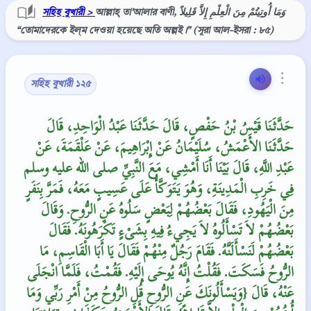
সহিহ বুখারী >
আল্লাহ্‌ তা'আলার বাণী, وَمَا أُوتِيتُمْ مِنَ الْعِلْمِ إِلاَّ قَلِيلاً
“তোমাদেরকে ইল্‌ম দেওয়া হয়েছে অতি অল্পই।” (সূরা আল-ইসরা : ৮৫)
⋮
সহিহ বুখারী ১২৫
حَدَّثَنَا قَيْسُ بْنُ حَفْصٍ، قَالَ حَدَّثَنَا عَبْدُ الْوَاحِدِ، قَالَ
حَدَّثَنَا الأَعْمَشُ، سُلَيْمَانُ عَنْ إِبْرَاهِيمَ، عَنْ عَلْقَمَةَ، عَنْ
عَبْدِ اللَّهِ، قَالَ بَيْنَا أَنَا أَمْشِي، مَعَ النَّبِيِّ صلى الله عليه وسلم
فِي خَرِبِ الْمَدِينَةِ، وَهُوَ يَتَوَكَّأُ عَلَى عَسِيبٍ مَعَهُ، فَمَرَّ بِنَفَرٍ
مِنَ الْيَهُودِ، فَقَالَ بَعْضُهُمْ لِبَعْضٍ سَلُوهُ عَنِ الرُّوحِ‏.‏ وَقَالَ
بَعْضُهُمْ لاَ تَسْأَلُوهُ لاَ يَجِيءُ فِيهِ بِشَىْءٍ تَكْرَهُونَهُ‏.‏ فَقَالَ
بَعْضُهُمْ لَنَسْأَلَنَّهُ‏.‏ فَقَامَ رَجُلٌ مِنْهُمْ فَقَالَ يَا أَبَا الْقَاسِمِ، مَا
الرُّوحُ فَسَكَتَ‏.‏ فَقُلْتُ إِنَّهُ يُوحَى إِلَيْهِ‏.‏ فَقُمْتُ، فَلَمَّا انْجَلَى
عَنْهُ، قَالَ ‏{‏وَيَسْأَلُونَكَ عَنِ الرُّوحِ قُلِ الرُّوحُ مِنْ أَمْرِ رَبِّي وَمَا