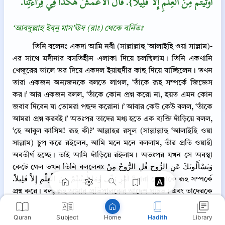
أُوتُيتُمْ مِنَ الْعِلْمِ إِلاَّ قَلِيلاً‏}‏‏.‏ قَالَ الأَعْمَشُ هَكَذَا فِي قِرَاءَتِنَا‏.‏
‘আবদুল্লাহ ইব্‌নু মাস’ঊদ (রাঃ) থেকে বর্নিতঃ
তিনি বলেনঃ একদা আমি নবী (সাল্লাল্লাহু ‘আলাইহি ওয়া সাল্লাম)-
এর সাথে মদীনার বসতিহীন এলাকা দিয়ে চলছিলাম। তিনি একখানি
খেজুরের ডালে ভর দিয়ে একদল ইয়াহুদীর কাছ দিয়ে যাচ্ছিলেন। তখন
তারা একজন অন্যজনকে বলতে লাগল, ‘তাঁকে রূহ সম্পর্কে জিজ্ঞেস
কর।’ আর একজন বলল, ‘তাঁকে কোন প্রশ্ন করো না, হয়ত এমন কোন
জবাব দিবেন যা তোমরা পছন্দ করোনা।’ আবার কেউ কেউ বলল, ‘তাঁকে
আমরা প্রশ্ন করবই।’ অতঃপর তাদের মধ্য হতে এক ব্যক্তি দাঁড়িয়ে বলল,
Copy
‘হে আবুল কাসিম! রূহ কী?’ আল্লাহর রসূল (সাল্লাল্লাহু ‘আলাইহি ওয়া
সাল্লাম) চুপ করে রইলেন, আমি মনে মনে বললাম, তাঁর প্রতি ওয়াহী
অবতীর্ণ হচ্ছে। তাই আমি দাঁড়িয়ে রইলাম। অতঃপর যখন সে অবস্থা
কেটে গেল তখন তিনি বললেনঃ وَيَسْأَلُونَكَ عَنِ الرُّوحِ قُلِ الرُّوحُ مِنْ
أَمْرِ رَبِّي وَمَا أُوتُيتُمْ مِنَ الْعِلْمِ إِلاَّ قَلِيلاً‏‏‏.‏ “তারা তোমাকে রূহ সম্পর্কে
প্রশ্ন করে। বল, রূহ আমার প্রতিপালকের আদেশ ঘটিত। এবং তাদেরকে
সামান্যই জ্ঞান দেয়া হয়েছে।” (সূরা আল-ইসরা ১৭/৮৫) আ’মাশ (রহঃ)
বলেন, এভাবেই আয়াতটিকে আমাদের কিরাআতে أُوتِيتُم এর স্থলে أُوتُو
Quran
Subject
Hadith
Library
Home