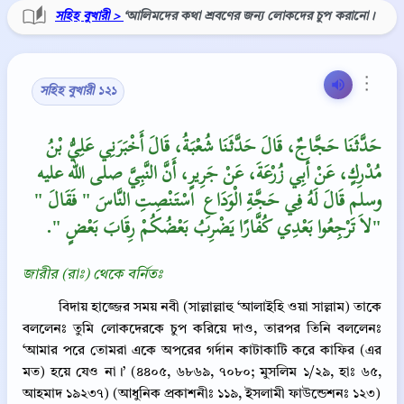
সহিহ বুখারী >
‘আলিমদের কথা শ্রবণের জন্য লোকদের চুপ করানো।
⋮
সহিহ বুখারী ১২১
حَدَّثَنَا حَجَّاجٌ، قَالَ حَدَّثَنَا شُعْبَةُ، قَالَ أَخْبَرَنِي عَلِيُّ بْنُ
مُدْرِكٍ، عَنْ أَبِي زُرْعَةَ، عَنْ جَرِيرٍ، أَنَّ النَّبِيَّ صلى الله عليه
وسلم قَالَ لَهُ فِي حَجَّةِ الْوَدَاعِ ‏‏ اسْتَنْصِتِ النَّاسَ ‏"‏ فَقَالَ ‏"‏
لاَ تَرْجِعُوا بَعْدِي كُفَّارًا يَضْرِبُ بَعْضُكُمْ رِقَابَ بَعْضٍ ‏"‏‏.‏"
জারীর (রাঃ) থেকে বর্নিতঃ
বিদায় হাজ্জের সময় নবী (সাল্লাল্লাহু ‘আলাইহি ওয়া সাল্লাম) তাকে
বললেনঃ তুমি লোকদেরকে চুপ করিয়ে দাও, তারপর তিনি বললেনঃ
‘আমার পরে তোমরা একে অপরের গর্দান কাটাকাটি করে কাফির (এর
মত) হয়ে যেও না।’ (৪৪০৫, ৬৮৬৯, ৭০৮০; মুসলিম ১/২৯, হাঃ ৬৫,
আহমাদ ১৯২৩৭) (আধুনিক প্রকাশনীঃ ১১৯, ইসলামী ফাউন্ডেশনঃ ১২৩)