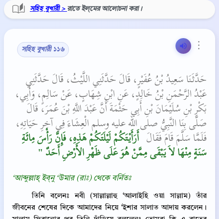
সহিহ বুখারী >
রাতে ইল্‌মের আলোচনা করা।
⋮
সহিহ বুখারী ১১৬
حَدَّثَنَا سَعِيدُ بْنُ عُفَيْرٍ، قَالَ حَدَّثَنِي اللَّيْثُ، قَالَ حَدَّثَنِي
عَبْدُ الرَّحْمَنِ بْنُ خَالِدٍ، عَنِ ابْنِ شِهَابٍ، عَنْ سَالِمٍ، وَأَبِي،
بَكْرِ بْنِ سُلَيْمَانَ بْنِ أَبِي حَثْمَةَ أَنَّ عَبْدَ اللَّهِ بْنَ عُمَرَ، قَالَ
صَلَّى بِنَا النَّبِيُّ صلى الله عليه وسلم الْعِشَاءَ فِي آخِرِ حَيَاتِهِ،
فَلَمَّا سَلَّمَ قَامَ فَقَالَ ‏
‏ أَرَأَيْتَكُمْ لَيْلَتَكُمْ هَذِهِ، فَإِنَّ رَأْسَ مِائَةِ
سَنَةٍ مِنْهَا لاَ يَبْقَى مِمَّنْ هُوَ عَلَى ظَهْرِ الأَرْضِ أَحَدٌ ‏"
‘আব্দুল্লাহ্‌ ইব্‌নু ‘উমার (রাঃ) থেকে বর্নিতঃ
তিনি বলেনঃ নবী (সাল্লাল্লাহু ‘আলাইহি ওয়া সাল্লাম) তাঁর
জীবনের শেষের দিকে আমাদের নিয়ে ‘ইশার সালাত আদায় করলেন।