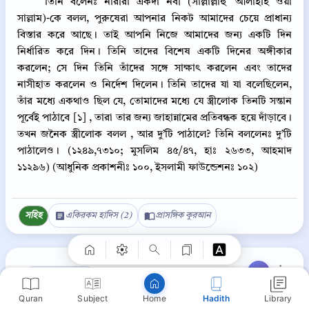
তিনি বলেনঃ নারীরা একদা নবী (সাল্লাল্লাহু ‘আলাইহি ওয়া
সাল্লাম)-কে বলল, পুরুষেরা আপনার নিকট আমাদের চেয়ে প্রাধান্য
বিস্তার করে আছে। তাই আপনি নিজে আমাদের জন্য একটি দিন
নির্ধারিত করে দিন। তিনি তাদের বিশেষ একটি দিনের অঙ্গীকার
করলেন; সে দিন তিনি তাঁদের সঙ্গে সাক্ষাৎ করলেন এবং তাদের
নাসীহাত করলেন ও নির্দেশ দিলেন। তিনি তাদের যা যা বলেছিলেন,
তাঁর মধ্যে একথাও ছিল যে, তোমাদের মধ্যে যে স্ত্রীলোক তিনটি সন্তান
পূর্বেই পাঠাবে [১] , তারা তার জন্য জাহান্নামের প্রতিবন্ধক হয়ে দাঁড়াবে।
তখন জনৈক স্ত্রীলোক বলল , আর দু’টি পাঠালে? তিনি বললেনঃ দু’টি
পাঠালেও। (১২৪৯,৭৩১০; মুসলিম ৪৫/৪৭, হাঃ ২৬৩৩, আহমাদ
১১২৯৬) (আধুনিক প্রকাশনীঃ ১০০, ইসলামী ফাউন্ডেশনঃ ১০২)
Copy
সহিহ
একিরকম হাদিস (2)
প্রাসঙ্গিক কুরআন
⋮
সহিহ বুখারী ১০২
Quran
Subject
Hadith
Library
Home