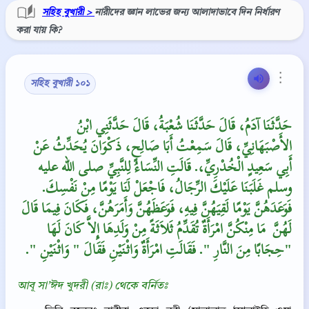
সহিহ বুখারী >
নারীদের জ্ঞান লাভের জন্য আলাদাভাবে দিন নির্ধারণ
করা যায় কি?
⋮
সহিহ বুখারী ১০১
حَدَّثَنَا آدَمُ، قَالَ حَدَّثَنَا شُعْبَةُ، قَالَ حَدَّثَنِي ابْنُ
الأَصْبَهَانِيِّ، قَالَ سَمِعْتُ أَبَا صَالِحٍ، ذَكْوَانَ يُحَدِّثُ عَنْ
أَبِي سَعِيدٍ الْخُدْرِيِّ،‏.‏ قَالَتِ النِّسَاءُ لِلنَّبِيِّ صلى الله عليه
وسلم غَلَبَنَا عَلَيْكَ الرِّجَالُ، فَاجْعَلْ لَنَا يَوْمًا مِنْ نَفْسِكَ‏.‏
فَوَعَدَهُنَّ يَوْمًا لَقِيَهُنَّ فِيهِ، فَوَعَظَهُنَّ وَأَمَرَهُنَّ، فَكَانَ فِيمَا قَالَ
لَهُنَّ ‏‏ مَا مِنْكُنَّ امْرَأَةٌ تُقَدِّمُ ثَلاَثَةً مِنْ وَلَدِهَا إِلاَّ كَانَ لَهَا
حِجَابًا مِنَ النَّارِ ‏"‏‏.‏ فَقَالَتِ امْرَأَةٌ وَاثْنَيْنِ فَقَالَ ‏"‏ وَاثْنَيْنِ ‏"‏‏.‏"
আবূ সা’ঈদ খুদরী (রাঃ) থেকে বর্নিতঃ