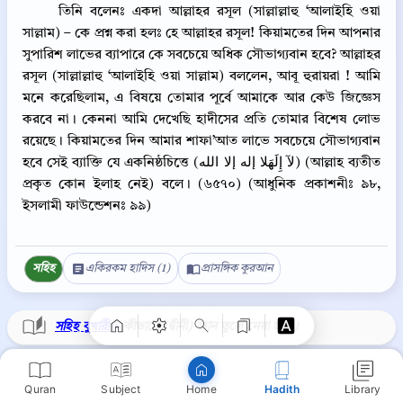
তিনি বলেনঃ একদা আল্লাহর রসূল (সাল্লাল্লাহু ‘আলাইহি ওয়া
সাল্লাম) – কে প্রশ্ন করা হলঃ হে আল্লাহর রসূল! কিয়ামতের দিন আপনার
সুপারিশ লাভের ব্যাপারে কে সবচেয়ে অধিক সৌভাগ্যবান হবে? আল্লাহর
রসূল (সাল্লাল্লাহু ‘আলাইহি ওয়া সাল্লাম) বললেন, আবূ হুরায়রা ! আমি
মনে করেছিলাম, এ বিষয়ে তোমার পূর্বে আমাকে আর কেউ জিজ্ঞেস
করবে না। কেননা আমি দেখেছি হাদীসের প্রতি তোমার বিশেষ লোভ
রয়েছে। কিয়ামতের দিন আমার শাফা’আত লাভে সবচেয়ে সৌভাগ্যবান
হবে সেই ব্যাক্তি যে একনিষ্ঠচিত্তে (لآ إِلَهَلا إله إلا الله) (আল্লাহ ব্যতীত
প্রকৃত কোন ইলাহ নেই) বলে। (৬৫৭০) (আধুনিক প্রকাশনীঃ ৯৮,
ইসলামী ফাউন্ডেশনঃ ৯৯)
Copy
সহিহ
একিরকম হাদিস (1)
প্রাসঙ্গিক কুরআন
সহিহ বুখারী >
কীভাবে (দ্বীনী) জ্ঞান তুলে নেয়া হবে।
Quran
Subject
Hadith
Library
Home
⋮
সহিহ বুখারী ১০০