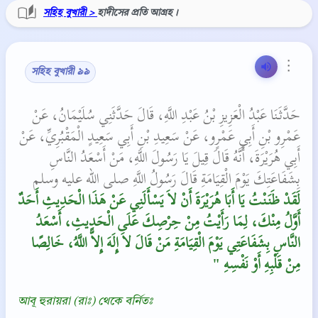
সহিহ বুখারী >
হাদীসের প্রতি আগ্রহ।
⋮
সহিহ বুখারী ৯৯
حَدَّثَنَا عَبْدُ الْعَزِيزِ بْنُ عَبْدِ اللَّهِ، قَالَ حَدَّثَنِي سُلَيْمَانُ، عَنْ
عَمْرِو بْنِ أَبِي عَمْرٍو، عَنْ سَعِيدِ بْنِ أَبِي سَعِيدٍ الْمَقْبُرِيِّ، عَنْ
أَبِي هُرَيْرَةَ، أَنَّهُ قَالَ قِيلَ يَا رَسُولَ اللَّهِ، مَنْ أَسْعَدُ النَّاسِ
بِشَفَاعَتِكَ يَوْمَ الْقِيَامَةِ قَالَ رَسُولُ اللَّهِ صلى الله عليه وسلم ‏
لَقَدْ ظَنَنْتُ يَا أَبَا هُرَيْرَةَ أَنْ لاَ يَسْأَلَنِي عَنْ هَذَا الْحَدِيثِ أَحَدٌ
أَوَّلُ مِنْكَ، لِمَا رَأَيْتُ مِنْ حِرْصِكَ عَلَى الْحَدِيثِ، أَسْعَدُ
النَّاسِ بِشَفَاعَتِي يَوْمَ الْقِيَامَةِ مَنْ قَالَ لاَ إِلَهَ إِلاَّ اللَّهُ، خَالِصًا
مِنْ قَلْبِهِ أَوْ نَفْسِهِ ‏"
আবূ হুরায়রা (রাঃ) থেকে বর্নিতঃ