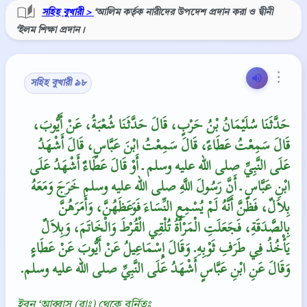
সহিহ বুখারী >
‘আলিম কর্তৃক নারীদের উপদেশ প্রদান করা ও দ্বীনী
‘ইলম শিক্ষা প্রদান।
⋮
সহিহ বুখারী ৯৮
حَدَّثَنَا سُلَيْمَانُ بْنُ حَرْبٍ، قَالَ حَدَّثَنَا شُعْبَةُ، عَنْ أَيُّوبَ،
قَالَ سَمِعْتُ عَطَاءً، قَالَ سَمِعْتُ ابْنَ عَبَّاسٍ، قَالَ أَشْهَدُ
عَلَى النَّبِيِّ صلى الله عليه وسلم ـ أَوْ قَالَ عَطَاءٌ أَشْهَدُ عَلَى
ابْنِ عَبَّاسٍ ـ أَنَّ رَسُولَ اللَّهِ صلى الله عليه وسلم خَرَجَ وَمَعَهُ
بِلاَلٌ، فَظَنَّ أَنَّهُ لَمْ يُسْمِعِ النِّسَاءَ فَوَعَظَهُنَّ، وَأَمَرَهُنَّ
بِالصَّدَقَةِ، فَجَعَلَتِ الْمَرْأَةُ تُلْقِي الْقُرْطَ وَالْخَاتَمَ، وَبِلاَلٌ
يَأْخُذُ فِي طَرَفِ ثَوْبِهِ‏.‏ وَقَالَ إِسْمَاعِيلُ عَنْ أَيُّوبَ عَنْ عَطَاءٍ
وَقَالَ عَنِ ابْنِ عَبَّاسٍ أَشْهَدُ عَلَى النَّبِيِّ صلى الله عليه وسلم‏.‏
ইব্‌নু ‘আব্বাস (রাঃ) থেকে বর্নিতঃ