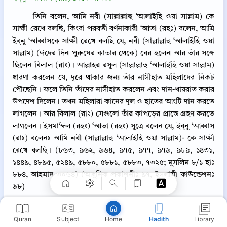
তিনি বলেন, আমি নবী (সাল্লাল্লাহু ‘আলাইহি ওয়া সাল্লাম) কে
সাক্ষী রেখে বলছি, কিংবা পরবর্তী বর্ণনাকারী ‘আতা (রহঃ) বলেন, আমি
ইব্‌নু ‘আব্বাসকে সাক্ষী রেখে বলছি যে, নবী (সাল্লাল্লাহু ‘আলাইহি ওয়া
সাল্লাম) (ঈদের দিন পুরুষের কাতার থেকে) বের হলেন আর তাঁর সঙ্গে
ছিলেন বিলাল (রাঃ)। আল্লাহর রসূল (সাল্লাল্লাহু ‘আলাইহি ওয়া সাল্লাম)
ধারণা করলেন যে, দূরে থাকার জন্য তাঁর নাসীহাত মহিলাদের নিকট
পৌছেনি। ফলে তিনি তাঁদের নাসীহাত করলেন এবং দান-খায়রাত করার
উপদেশ দিলেন। তখন মহিলারা কানের দুল ও হাতের আংটি দান করতে
লাগলেন। আর বিলাল (রাঃ) সেগুলো তাঁর কাপড়ের প্রান্তে গ্রহণ করতে
লাগলেন। ইসমা‘ঈল (রহঃ) ‘আতা (রহঃ) সূত্রে বলেন যে, ইব্‌নু ‘আব্বাস
Copy
(রাঃ) বলেনঃ আমি নবী (সাল্লাল্লাহু ‘আলাইহি ওয়া সাল্লাম)- কে সাক্ষী
রেখে বলছি। (৮৬৩, ৯৬২, ৯৬৪, ৯৭৫, ৯৭৭, ৯৭৯, ৯৮৯, ১৪৩১,
১৪৪৯, ৪৮৯৫, ৫২৪৯, ৫৮৮০, ৫৮৮১, ৫৮৮৩, ৭৩২৫; মুসলিম ৮/১ হাঃ
৮৮৪, আহমাদ ৩০৬৪) (আধুনিক প্রকাশনীঃ ৯৭, ইসলামী ফাউন্ডেশনঃ
৯৮)
Quran
Subject
Hadith
Library
Home
সহিহ
একিরকম হাদিস (1)
প্রাসঙ্গিক কুরআন