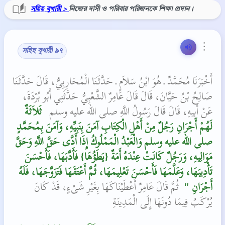
সহিহ বুখারী >
নিজের দাসী ও পরিবার পরিজনকে শিক্ষা প্রদান।
⋮
সহিহ বুখারী ৯৭
أَخْبَرَنَا مُحَمَّدٌ ـ هُوَ ابْنُ سَلاَمٍ ـ حَدَّثَنَا الْمُحَارِبِيُّ، قَالَ حَدَّثَنَا
صَالِحُ بْنُ حَيَّانَ، قَالَ قَالَ عَامِرٌ الشَّعْبِيُّ حَدَّثَنِي أَبُو بُرْدَةَ،
عَنْ أَبِيهِ، قَالَ قَالَ رَسُولُ اللَّهِ صلى الله عليه وسلم ‏
‏ ثَلاَثَةٌ
لَهُمْ أَجْرَانِ رَجُلٌ مِنْ أَهْلِ الْكِتَابِ آمَنَ بِنَبِيِّهِ، وَآمَنَ بِمُحَمَّدٍ
صلى الله عليه وسلم وَالْعَبْدُ الْمَمْلُوكُ إِذَا أَدَّى حَقَّ اللَّهِ وَحَقَّ
مَوَالِيهِ، وَرَجُلٌ كَانَتْ عِنْدَهُ أَمَةٌ ‏{‏يَطَؤُهَا‏}‏ فَأَدَّبَهَا، فَأَحْسَنَ
تَأْدِيبَهَا، وَعَلَّمَهَا فَأَحْسَنَ تَعْلِيمَهَا، ثُمَّ أَعْتَقَهَا فَتَزَوَّجَهَا، فَلَهُ
أَجْرَانِ ‏"
‏‏‏ ثُمَّ قَالَ عَامِرٌ أَعْطَيْنَاكَهَا بِغَيْرِ شَىْءٍ، قَدْ كَانَ
يُرْكَبُ فِيمَا دُونَهَا إِلَى الْمَدِينَةِ‏‏