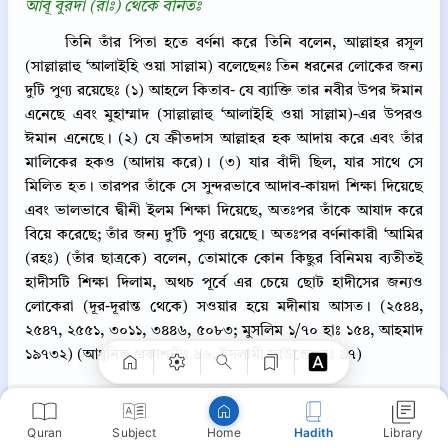
আবূ বুরদা (রাঃ) থেকে বর্নিতঃ
তিনি তাঁর পিতা হতে বর্ণনা করে তিনি বলেন, আল্লাহর রসূল
(সাল্লাল্লাহু ‘আলাইহি ওয়া সাল্লাম) বলেছেনঃ তিন ধরনের লোকের জন্য
দুটি পুণ্য রয়েছেঃ (১) আহলে কিতাব- যে ব্যাক্তি তার নবীর উপর ঈমান
এনেছে এবং মুহাম্মাদ (সাল্লাল্লাহু ‘আলাইহি ওয়া সাল্লাম)-এর উপরও
ঈমান এনেছে। (২) যে ক্রীতদাস আল্লাহর হক আদায় করে এবং তাঁর
মালিকের হকও (আদায় করে)। (৩) যার বাঁদী ছিল, যার সাথে সে
মিলিত হত। তারপর তাঁকে সে সুন্দরভাবে আদাব-কায়দা শিক্ষা দিয়েছে
এবং ভালভাবে দ্বীনী ইলম শিক্ষা দিয়েছে, অতঃপর তাঁকে আযাদ করে
বিয়ে করেছে; তাঁর জন্য দু’টি পুণ্য রয়েছে। অতঃপর বর্ণনাকারী ‘আমির
Copy
(রহঃ) (তাঁর ছাত্রকে) বলেন, তোমাকে কোন কিছুর বিনিময় ব্যতীতই
হাদীসটি শিক্ষা দিলাম, অথচ পূর্বে এর চেয়ে ছোট হাদীসের জন্যও
লোকেরা (দূর-দূরান্ত থেকে) সওয়ার হয়ে মদীনায় আসত। (২৫৪৪,
২৫৪৭, ২৫৫১, ৩০১১, ৩৪৪৬, ৫০৮৩; মুসলিম ১/৭০ হাঃ ১৫৪, আহমাদ
১৯৭৩২) (আধুনিক প্রকাশনীঃ ৯৬, ইসলামী ফাউন্ডেশনঃ ৯৭)
সহিহ
একিরকম হাদিস (3)
প্রাসঙ্গিক কুরআন
Quran
Subject
Hadith
Library
Home