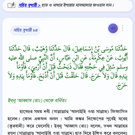
সহিহ বুখারী >
হাত ও মাথার ইশারায় মাসআলার জওয়াব দান।
⋮
সহিহ বুখারী ৮৪
حَدَّثَنَا مُوسَى بْنُ إِسْمَاعِيلَ، قَالَ حَدَّثَنَا وُهَيْبٌ، قَالَ حَدَّثَنَا
أَيُّوبُ، عَنْ عِكْرِمَةَ، عَنِ ابْنِ عَبَّاسٍ، أَنَّ النَّبِيَّ صلى الله عليه
وسلم سُئِلَ فِي حَجَّتِهِ فَقَالَ ذَبَحْتُ قَبْلَ أَنْ أَرْمِيَ، فَأَوْمَأَ
بِيَدِهِ قَالَ وَلاَ حَرَجَ‏.‏ قَالَ حَلَقْتُ قَبْلَ أَنْ أَذْبَحَ‏.‏ فَأَوْمَأَ بِيَدِهِ وَلاَ
حَرَجَ‏.‏
ইব্‌নু ‘আব্বাস (রাঃ) থেকে বর্নিতঃ
হাজ্জের সময় নবী (সাল্লাল্লাহু ‘আলাইহি ওয়া সাল্লাম) জিজ্ঞাসিত
হলেন। কোন একজন বলল : আমি কঙ্কর নিক্ষেপের পূর্বেই যবেহ
(কুরবানী) করে ফেলেছি। ইব্‌নু ‘আব্বাস (রাঃ) বলেন, তখন আল্লাহর
রসূল (সাল্লাল্লাহু ‘আলাইহি ওয়া সাল্লাম) হাত দিয়ে ইঙ্গিত করে বললেনঃ