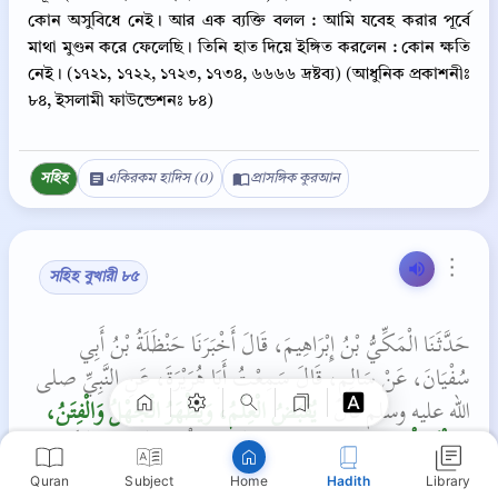
কোন অসুবিধে নেই। আর এক ব্যক্তি বলল : আমি যবেহ করার পূর্বে
মাথা মুণ্ডন করে ফেলেছি। তিনি হাত দিয়ে ইঙ্গিত করলেন : কোন ক্ষতি
নেই। (১৭২১, ১৭২২, ১৭২৩, ১৭৩৪, ৬৬৬৬ দ্রষ্টব্য) (আধুনিক প্রকাশনীঃ
৮৪, ইসলামী ফাউন্ডেশনঃ ৮৪)
সহিহ
একিরকম হাদিস (0)
প্রাসঙ্গিক কুরআন
⋮
সহিহ বুখারী ৮৫
Copy
حَدَّثَنَا الْمَكِّيُّ بْنُ إِبْرَاهِيمَ، قَالَ أَخْبَرَنَا حَنْظَلَةُ بْنُ أَبِي
سُفْيَانَ، عَنْ سَالِمٍ، قَالَ سَمِعْتُ أَبَا هُرَيْرَةَ، عَنِ النَّبِيِّ صلى
الله عليه وسلم قَالَ ‏
‏ يُقْبَضُ الْعِلْمُ، وَيَظْهَرُ الْجَهْلُ وَالْفِتَنُ،
وَيَكْثُرُ الْهَرْجُ ‏"
‏‏‏ قِيلَ يَا رَسُولَ اللَّهِ وَمَا الْهَرْجُ فَقَالَ هَكَذَا
بِيَدِهِ، فَحَرَّفَهَا، كَأَنَّهُ يُرِيدُ الْقَتْلَ‏‏
Quran
Subject
Hadith
Library
Home