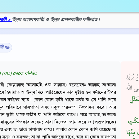
খারী >
‘ইল্‌ম অন্বেষণকারী ও ‘ইল্‌ম প্রদানকারীর ফযীলাত।
ারী ৭৯
 (রাঃ) থেকে বর্নিতঃ
 بُرَيْدِ
বী (সাল্লাল্লাহু ‘আলাইহি ওয়া সাল্লাম) বলেছেনঃ আল্লাহ তা’আলা
صلى الله
 হিদায়াত ও ‘ইল্‌ম দিয়ে পাঠিয়েছেন তার দৃষ্টান্ত হল যমীনের উপর
مَثَلِ
রবল বর্ষণের ন্যায়। কোন কোন ভূমি থাকে উর্বর যা সে পানি শুষে
্রচুর পরিমাণে ঘাসপাতা এবং সবুজ তরুলতা উৎপাদন করে। আর
ন ভূমি থাকে কঠিন যা পানি আটকে রাখে। পরে আল্লাহ তা’আলা
ْسَكَتِ
 মানুষের উপকার করেন; তারা নিজেরা পান করে ও (পশুপালকে)
য় এবং তা দ্বারা চাষাবাদ করে। আবার কোন কোন জমি রয়েছে যা
ْ مِنْهَا
 মসৃণ ও সমতল; তা না পানি আটকে রাখে, আর না কোন ঘাসপাতা