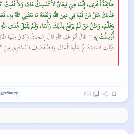
طَائِفَةً أُخْرَى، إِنَّمَا هِيَ قِيعَانٌ لاَ تُمْسِكُ مَاءً، وَلاَ تُنْبِتُ ،
فَذَلِكَ مَثَلُ مَنْ فَقِهَ فِي دِينِ اللَّهِ وَنَفَعَهُ مَا بَعَثَنِي اللَّهُ بِهِ، فَعَل
وَعَلَّمَ، وَمَثَلُ مَنْ لَمْ يَرْفَعْ بِذَلِكَ رَأْسًا، وَلَمْ يَقْبَلْ هُدَى اللَّهِ
أُرْسِلْتُ بِهِ ‏"
‏‏‏ قَالَ أَبُو عَبْدِ اللَّهِ قَالَ إِسْحَاقُ وَكَانَ مِنْهَا طَائِف
قَيَّلَتِ الْمَاءَ‏‏ قَاعٌ يَعْلُوهُ الْمَاءُ، وَالصَّفْصَفُ الْمُسْتَوِي مِنَ الأ
প্রাসঙ্গিক বই