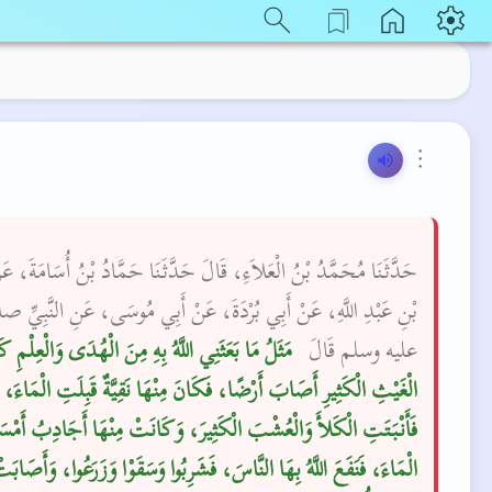
⋮
حَدَّثَنَا مُحَمَّدُ بْنُ الْعَلاَءِ، قَالَ حَدَّثَنَا حَمَّادُ بْنُ أُسَامَةَ، عَنْ
بْنِ عَبْدِ اللَّهِ، عَنْ أَبِي بُرْدَةَ، عَنْ أَبِي مُوسَى، عَنِ النَّبِيِّ 
عليه وسلم قَالَ ‏
‏ مَثَلُ مَا بَعَثَنِي اللَّهُ بِهِ مِنَ الْهُدَى وَالْعِلْمِ كَ
الْغَيْثِ الْكَثِيرِ أَصَابَ أَرْضًا، فَكَانَ مِنْهَا نَقِيَّةٌ قَبِلَتِ الْمَاءَ،
فَأَنْبَتَتِ الْكَلأَ وَالْعُشْبَ الْكَثِيرَ، وَكَانَتْ مِنْهَا أَجَادِبُ أَم
الْمَاءَ، فَنَفَعَ اللَّهُ بِهَا النَّاسَ، فَشَرِبُوا وَسَقَوْا وَزَرَعُوا، وَأَصَابَت