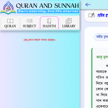
সহিহ বু
QURAN
SUBJECT
HADITH
LIBRARY
সহিহ বুখ
মেনু লোড করতে সমস্যা হয়েছে।
আবূ মূসা
ন
আমাকে যে
পতিত প্
নিয়ে প
কোন কো
তা দিয়ে
পান করা
একেবারে