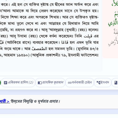
كَلأً
রে। এই হল সে ব্যক্তির দৃষ্টান্ত যে দ্বীনের জ্ঞান অর্জন করে এবং
 তা’আলা আমাকে যা দিয়ে প্রেরণ করেছেন তাতে সে উপকৃত হয়।
ِمَ
নিজে শিক্ষা করে এবং অপরকে শিখায়। আর সে ব্যক্তিরও দৃষ্টান্ত-
 الَّذِي
িকে মাথা তুলে দেখে না এবং আল্লাহর যে হিদায়াত নিয়ে আমি
হয়েছি, তা গ্রহণও করে না। আবূ ‘আবদুল্লাহ (বুখারী) (রহঃ) বলেনঃ
َةٌ
হঃ) আবূ উসামা (রহঃ) থেকে বর্ণনা করেছেনঃ তিনি قَبِلت এর
َرْضِ‏‏
। আর الصَّفصفُ হল সমতল ভূমি। (মুসলিম ৪৩/৫
২, আহমাদ ১৯৫৯০) (আধুনিক প্রকাশনীঃ ৭৯, ইসলামী ফাউন্ডেশনঃ
একিরকম হাদিস (2)
প্রাসঙ্গিক কুরআন
বর্ননাকারী চেইন
ইসনাদ
Copy
খারী >
‘ইল্‌মের বিলুপ্তি ও মূর্খতার প্রসার।