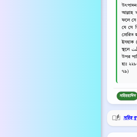
উৎপাদন ক
আল্লাহ
ফলে সে 
যে সে দ
প্রেরিত 
ইসহাক (র
স্থলে قَيَّلَت (আটকিয়ে রাখে) ব্যবহার করেছেন। قَاعَا হল এমন ভূমি যার
উপর পানি জমে থাকে
হাঃ ২২৮
৭৯)
সহিহ
হাদিস
সহিহ বু