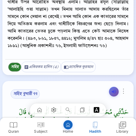
গাধীর উপর আরোহিত অবস্থায় এলাম। আল্লাহর রসূল (সাল্লাল্লাহু
‘আলাইহি ওয়া সাল্লাম) তখন মিনায় সালাত আদায় করছিলেন তাঁর
সামনে কোন দেয়াল না রেখেই। তখন আমি কোন এক কাতারের সামনে
দিয়ে অতিক্রম করলাম এবং গাধীটিকে বিচরণের জন্য ছেড়ে দিলাম।
আমি কাতারের ভেতর ঢুকে পড়লাম কিন্তু এতে কেউ আমাকে নিষেধ
করেননি। (৪৯৩, ৮৬১, ১৮৫৭, ৪৪১২; মুসলিম ৪/৪৭ হাঃ ৫০৪, আহমাদ
১৮৯১) (আধুনিক প্রকাশনীঃ ৭৬, ইসলামী ফাউন্ডেশনঃ ৭৬)
সহিহ
একিরকম হাদিস (4)
প্রাসঙ্গিক কুরআন
Copy
⋮
সহিহ বুখারী ৭৭
حَدَّثَنِي مُحَمَّدُ بْنُ يُوسُفَ، قَالَ حَدَّثَنَا أَبُو مُسْهِرٍ، قَالَ
حَدَّثَنِي مُحَمَّدُ بْنُ حَرْبٍ، حَدَّثَنِي الزُّبَيْدِيُّ، عَنِ الزُّهْرِيِّ،
عَنْ مَحْمُودِ بْنِ الرَّبِيعِ، قَالَ عَقَلْتُ مِنَ النَّبِيِّ صلى الله عليه
Quran
Subject
Hadith
Library
Home