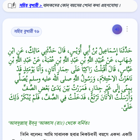
সহিহ বুখারী >
বালকদের কোন্‌ বয়সের শোনা কথা গ্রহণযোগ্য।
⋮
সহিহ বুখারী ৭৬
حَدَّثَنَا إِسْمَاعِيلُ بْنُ أَبِي أُوَيْسٍ، قَالَ حَدَّثَنِي مَالِكٌ، عَنِ ابْنِ
شِهَابٍ، عَنْ عُبَيْدِ اللَّهِ بْنِ عَبْدِ اللَّهِ بْنِ عُتْبَةَ، عَنْ عَبْدِ اللَّهِ بْنِ
عَبَّاسٍ، قَالَ أَقْبَلْتُ رَاكِبًا عَلَى حِمَارٍ أَتَانٍ، وَأَنَا يَوْمَئِذٍ قَدْ
نَاهَزْتُ الاِحْتِلاَمَ، وَرَسُولُ اللَّهِ صلى الله عليه وسلم يُصَلِّي
بِمِنًى إِلَى غَيْرِ جِدَارٍ، فَمَرَرْتُ بَيْنَ يَدَىْ بَعْضِ الصَّفِّ
وَأَرْسَلْتُ الأَتَانَ تَرْتَعُ، فَدَخَلْتُ فِي الصَّفِّ، فَلَمْ يُنْكَرْ ذَلِكَ
عَلَىَّ‏.‏
‘আবদুল্লাহ্‌ ইব্‌নু ‘আব্বাস (রাঃ) থেকে বর্নিতঃ
তিনি বলেনঃ আমি সাবালক হবার নিকটবর্তী বয়সে একদা একটি