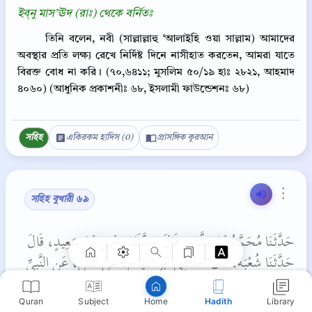
ইব্‌নু মাস’ঊদ (রাঃ) থেকে বর্নিতঃ
তিনি বলেন, নবী (সাল্লাল্লাহু ‘আলাইহি ওয়া সাল্লাম) আমাদের
অবস্থার প্রতি লক্ষ্য রেখে নির্দিষ্ট দিনে নাসীহাত করতেন, আমরা যাতে
বিরক্ত বোধ না করি। (৭০,৬৪১১; মুসলিম ৫০/১৯ হাঃ ২৮২১, আহমাদ
৪০৬০) (আধুনিক প্রকাশনীঃ ৬৮, ইসলামী ফাউন্ডেশনঃ ৬৮)
সহিহ
একিরকম হাদিস (0)
প্রাসঙ্গিক কুরআন
Copy
⋮
সহিহ বুখারী ৬৯
حَدَّثَنَا مُحَمَّدُ بْنُ بَشَّارٍ، قَالَ حَدَّثَنَا يَحْيَى بْنُ سَعِيدٍ، قَالَ
حَدَّثَنَا شُعْبَةُ، قَالَ حَدَّثَنِي أَبُو التَّيَّاحِ، عَنْ أَنَسٍ، عَنِ النَّبِيِّ
صلى الله عليه وسلم قَالَ ‏
‏ يَسِّرُوا وَلاَ تُعَسِّرُوا، وَبَشِّرُوا وَلاَ
Quran
Subject
Hadith
Library
Home
تُنَفِّرُوا ‏"