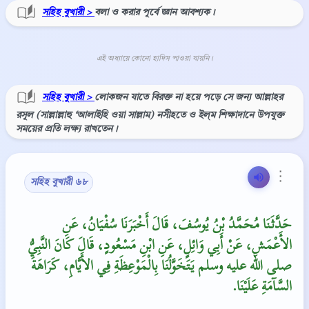
সহিহ বুখারী >
বলা ও করার পূর্বে জ্ঞান আবশ্যক।
এই অধ্যায়ে কোনো হাদিস পাওয়া যায়নি।
সহিহ বুখারী >
লোকজন যাতে বিরক্ত না হয়ে পড়ে সে জন্য আল্লাহর
রসূল (সাল্লাল্লাহু ‘আলাইহি ওয়া সাল্লাম) নসীহতে ও ইল্‌ম শিক্ষাদানে উপযুক্ত
সময়ের প্রতি লক্ষ্য রাখতেন।
⋮
সহিহ বুখারী ৬৮
حَدَّثَنَا مُحَمَّدُ بْنُ يُوسُفَ، قَالَ أَخْبَرَنَا سُفْيَانُ، عَنِ
الأَعْمَشِ، عَنْ أَبِي وَائِلٍ، عَنِ ابْنِ مَسْعُودٍ، قَالَ كَانَ النَّبِيُّ
صلى الله عليه وسلم يَتَخَوَّلُنَا بِالْمَوْعِظَةِ فِي الأَيَّامِ، كَرَاهَةَ
السَّآمَةِ عَلَيْنَا‏.‏