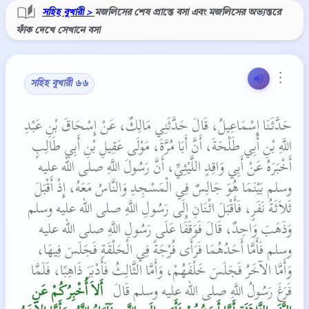
সহিহ বুখারী >
মজলিসের শেষ প্রান্তে বসা এবং মজলিসের অভ্যন্তরে
ফাঁক দেখে সেখানে বসা
⋮
সহিহ বুখারী ৬৬
حَدَّثَنَا إِسْمَاعِيلُ، قَالَ حَدَّثَنِي مَالِكٌ، عَنْ إِسْحَاقَ بْنِ عَبْدِ
اللَّهِ بْنِ أَبِي طَلْحَةَ، أَنَّ أَبَا مُرَّةَ، مَوْلَى عَقِيلِ بْنِ أَبِي طَالِبٍ
أَخْبَرَهُ عَنْ أَبِي وَاقِدٍ اللَّيْثِيِّ، أَنَّ رَسُولَ اللَّهِ صلى الله عليه
وسلم بَيْنَمَا هُوَ جَالِسٌ فِي الْمَسْجِدِ وَالنَّاسُ مَعَهُ، إِذْ أَقْبَلَ
ثَلاَثَةُ نَفَرٍ، فَأَقْبَلَ اثْنَانِ إِلَى رَسُولِ اللَّهِ صلى الله عليه وسلم
وَذَهَبَ وَاحِدٌ، قَالَ فَوَقَفَا عَلَى رَسُولِ اللَّهِ صلى الله عليه
وسلم فَأَمَّا أَحَدُهُمَا فَرَأَى فُرْجَةً فِي الْحَلْقَةِ فَجَلَسَ فِيهَا،
وَأَمَّا الآخَرُ فَجَلَسَ خَلْفَهُمْ، وَأَمَّا الثَّالِثُ فَأَدْبَرَ ذَاهِبًا، فَلَمَّا
فَرَغَ رَسُولُ اللَّهِ صلى الله عليه وسلم قَالَ ‏
‏ أَلاَ أُخْبِرُكُمْ عَنِ