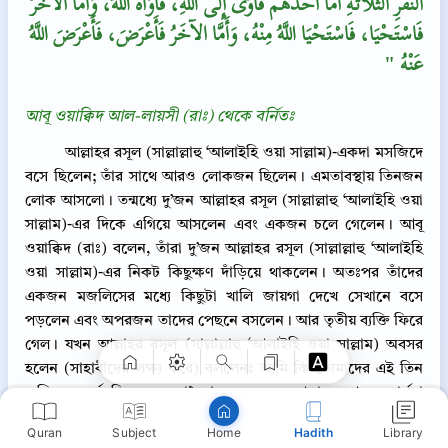
النَّفَرِ الثَّلاَثَةِ أَمَّا أَحَدُهُمْ فَأَوَى إِلَى اللَّهِ، فَآوَاهُ اللَّهُ، وَأَمَّا الآخَرُ
فَاسْتَحْيَا، فَاسْتَحْيَا اللَّهُ مِنْهُ، وَأَمَّا الآخَرُ فَأَعْرَضَ، فَأَعْرَضَ اللَّهُ
عَنْهُ ‏"
আবূ ওয়াক্বিদ আল-লায়সী (রাঃ) থেকে বর্নিতঃ
আল্লাহর রসূল (সাল্লাল্লাহু ‘আলাইহি ওয়া সাল্লাম)-একদা মসজিদে
বসে ছিলেন; তাঁর সাথে আরও লোকজন ছিলেন। এমতাবস্থায় তিনজন
লোক আসলো। তন্মধ্যে দু’জন আল্লাহর রসূল (সাল্লাল্লাহু ‘আলাইহি ওয়া
সাল্লাম)-এর দিকে এগিয়ে আসলেন এবং একজন চলে গেলেন। আবূ
ওয়াক্বিদ (রাঃ) বলেন, তাঁরা দু’জন আল্লাহর রসূল (সাল্লাল্লাহু ‘আলাইহি
Copy
ওয়া সাল্লাম)-এর নিকট কিছুক্ষণ দাঁড়িয়ে থাকলেন। অতঃপর তাঁদের
একজন মজলিসের মধ্যে কিছুটা খালি জায়গা দেখে সেখানে বসে
পড়লেন এবং অপরজন তাদের পেছনে বসলেন। আর তৃতীয় ব্যক্তি ফিরে
গেল। যখন আল্লাহর রসূল (সাল্লাল্লাহু ‘আলাইহি ওয়া সাল্লাম) অবসর
হলেন (সাহাবীদের লক্ষ্য করে) বললেনঃ আমি কি তোমাদের এই তিন
ব্যক্তি সম্পর্কে কিছু বলব না? তাদের একজন আল্লাহর আশ্রয় প্রার্থনা
করল, আল্লাহ তাকে আশ্রয় দিলেন। অন্যজন লজ্জাবোধ করল, তাই
Quran
Subject
Hadith
Library
Home
আল্লাহও তার ব্যাপারে লজ্জাবোধ করলেন। আর অপরজন (মজলিসে