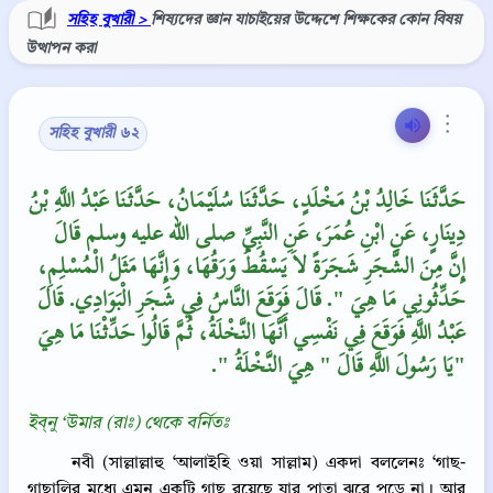
সহিহ বুখারী >
শিষ্যদের জ্ঞান যাচাইয়ের উদ্দেশে শিক্ষকের কোন বিষয়
উত্থাপন করা
⋮
সহিহ বুখারী ৬২
حَدَّثَنَا خَالِدُ بْنُ مَخْلَدٍ، حَدَّثَنَا سُلَيْمَانُ، حَدَّثَنَا عَبْدُ اللَّهِ بْنُ
دِينَارٍ، عَنِ ابْنِ عُمَرَ، عَنِ النَّبِيِّ صلى الله عليه وسلم قَالَ ‏‏
إِنَّ مِنَ الشَّجَرِ شَجَرَةً لاَ يَسْقُطُ وَرَقُهَا، وَإِنَّهَا مَثَلُ الْمُسْلِمِ،
حَدِّثُونِي مَا هِيَ ‏"‏‏.‏ قَالَ فَوَقَعَ النَّاسُ فِي شَجَرِ الْبَوَادِي‏.‏ قَالَ
عَبْدُ اللَّهِ فَوَقَعَ فِي نَفْسِي أَنَّهَا النَّخْلَةُ، ثُمَّ قَالُوا حَدِّثْنَا مَا هِيَ
يَا رَسُولَ اللَّهِ قَالَ ‏"‏ هِيَ النَّخْلَةُ ‏"‏‏.‏"
ইব্‌নু ‘উমার (রাঃ) থেকে বর্নিতঃ
নবী (সাল্লাল্লাহু ‘আলাইহি ওয়া সাল্লাম) একদা বললেনঃ ‘গাছ-
গাছালির মধ্যে এমন একটি গাছ রয়েছে যার পাতা ঝরে পড়ে না। আর