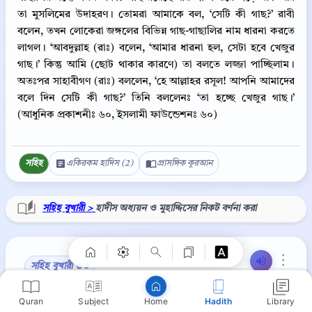
তা মুসলিমের উদাহরণ। তোমরা আমাকে বল, ‘সেটি কী গাছ?’ রাবী
বলেন, তখন লোকেরা জঙ্গলের বিভিন্ন গাছ-গাছালির নাম ধারনা করতে
লাগল। ‘আবদুল্লাহ (রাঃ) বলেন, ‘আমার ধারনা হল, সেটা হবে খেজুর
গাছ।’ কিন্তু আমি (ছোট থাকার কারণে) তা বলতে লজ্জা পাচ্ছিলাম।
অতঃপর সাহাবীগণ (রাঃ) বললেন, ‘হে আল্লাহর রসূল! আপনি আমাদের
বলে দিন সেটি কী গাছ?’ তিনি বললেনঃ ‘তা হচ্ছে খেজুর গাছ।’
(আধুনিক প্রকাশনীঃ ৬০, ইসলামী ফাউন্ডেশনঃ ৬০)
সহিহ
একিরকম হাদিস (2)
প্রাসঙ্গিক কুরআন
Copy
সহিহ বুখারী >
হাদীস অধ্যয়ন ও মুহাদ্দিসের নিকট বর্ণনা করা
⋮
সহিহ বুখারী ৬৩
Quran
Subject
Hadith
Library
Home
حَدَّثَنَا عَبْدُ اللَّهِ بْنُ يُوسُفَ، قَالَ حَدَّثَنَا اللَّيْثُ، عَنْ سَعِيدٍ ـ