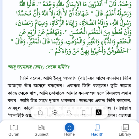
وَحْدَهُ‏.‏ قَالَ ‏"‏ أَتَدْرُونَ مَا الإِيمَانُ بِاللَّهِ وَحْدَهُ ‏"‏‏.‏ قَالُوا اللَّهُ
وَرَسُولُهُ أَعْلَمُ‏.‏ قَالَ ‏"‏ شَهَادَةُ أَنْ لاَ إِلَهَ إِلاَّ اللَّهُ وَأَنَّ مُحَمَّدًا
رَسُولُ اللَّهِ، وَإِقَامُ الصَّلاَةِ، وَإِيتَاءُ الزَّكَاةِ، وَصِيَامُ رَمَضَانَ،
وَأَنْ تُعْطُوا مِنَ الْمَغْنَمِ الْخُمُسَ ‏"‏‏.‏ وَنَهَاهُمْ عَنْ أَرْبَعٍ عَنِ
الْحَنْتَمِ وَالدُّبَّاءِ وَالنَّقِيرِ وَالْمُزَفَّتِ‏.‏ وَرُبَّمَا قَالَ الْمُقَيَّرِ‏.‏ وَقَالَ ‏"‏
احْفَظُوهُنَّ وَأَخْبِرُوا بِهِنَّ مَنْ وَرَاءَكُمْ ‏"‏‏.‏"
আবূ জামরাহ (রহঃ) থেকে বর্নিতঃ
তিনি বলেন, আমি ইব্‌নু ‘আব্বাস (রাঃ)-এর সাথে বসতাম। তিনি
Copy
আমাকে তাঁর আসনে বসাতেন। একবার তিনি বললেনঃ তুমি আমার
কাছে থেকে যাও, আমি তোমাকে আমার ধন-সম্পদ হতে কিয়দংশ প্রদান
করব। আমি তাঁর সাথে দু’মাস থাকলাম। অতঃপর একদা তিনি বললেন,
আবদুল কায়েস-এর একটি প্রতিনিধি দল আল্লাহর রসূল (সাল্লাল্লাহু
‘আলাইহি ওয়া সাল্লাম)-এর নিকট আগমন করলে তিনি বললেনঃ তোমরা
কোন্‌ গোত্রের? কিংবা বললেন, কোন প্রতিনিধিদলের? তারা বলল,
‘রাবী‘আ গোত্রের।’ তিনি বললেনঃ স্বাগতম সে গোত্র বা সে প্রতিনিধি
Quran
Subject
Hadith
Library
Home
দলের প্রতি, যারা অপদস্থ ও লজ্জিত না হয়েই আগমন করেছে। তারা