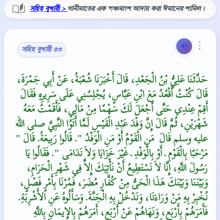
সহিহ বুখারী >
গানীমাতের এক পঞ্চমাংশ আদায় করা ঈমানের শামিল।
⋮
সহিহ বুখারী ৫৩
حَدَّثَنَا عَلِيُّ بْنُ الْجَعْدِ، قَالَ أَخْبَرَنَا شُعْبَةُ، عَنْ أَبِي جَمْرَةَ،
قَالَ كُنْتُ أَقْعُدُ مَعَ ابْنِ عَبَّاسٍ، يُجْلِسُنِي عَلَى سَرِيرِهِ فَقَالَ
أَقِمْ عِنْدِي حَتَّى أَجْعَلَ لَكَ سَهْمًا مِنْ مَالِي، فَأَقَمْتُ مَعَهُ
شَهْرَيْنِ، ثُمَّ قَالَ إِنَّ وَفْدَ عَبْدِ الْقَيْسِ لَمَّا أَتَوُا النَّبِيَّ صلى الله
عليه وسلم قَالَ ‏‏ مَنِ الْقَوْمُ أَوْ مَنِ الْوَفْدُ ‏"‏‏.‏ قَالُوا رَبِيعَةُ‏.‏ قَالَ ‏"‏
مَرْحَبًا بِالْقَوْمِ ـ أَوْ بِالْوَفْدِ ـ غَيْرَ خَزَايَا وَلاَ نَدَامَى ‏"‏‏.‏ فَقَالُوا يَا
رَسُولَ اللَّهِ، إِنَّا لاَ نَسْتَطِيعُ أَنْ نَأْتِيَكَ إِلاَّ فِي شَهْرِ الْحَرَامِ،
وَبَيْنَنَا وَبَيْنَكَ هَذَا الْحَىُّ مِنْ كُفَّارِ مُضَرَ، فَمُرْنَا بِأَمْرٍ فَصْلٍ،
نُخْبِرْ بِهِ مَنْ وَرَاءَنَا، وَنَدْخُلْ بِهِ الْجَنَّةَ‏.‏ وَسَأَلُوهُ عَنِ الأَشْرِبَةِ‏.‏
فَأَمَرَهُمْ بِأَرْبَعٍ، وَنَهَاهُمْ عَنْ أَرْبَعٍ، أَمَرَهُمْ بِالإِيمَانِ بِاللَّهِ