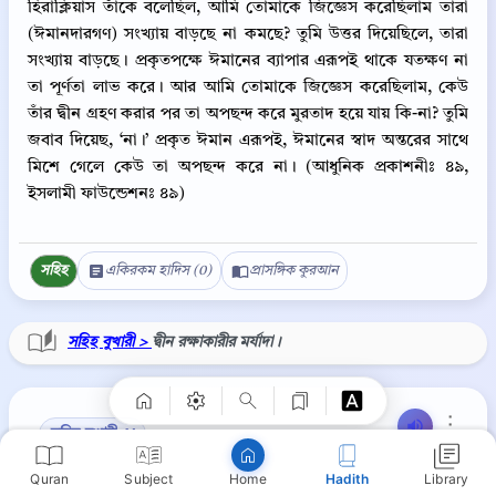
হিরাক্লিয়াস তাঁকে বলেছিল, আমি তোমাকে জিজ্ঞেস করেছিলাম তারা
(ঈমানদারগণ) সংখ্যায় বাড়ছে না কমছে? তুমি উত্তর দিয়েছিলে, তারা
সংখ্যায় বাড়ছে। প্রকৃতপক্ষে ঈমানের ব্যাপার এরূপই থাকে যতক্ষণ না
তা পূর্ণতা লাভ করে। আর আমি তোমাকে জিজ্ঞেস করেছিলাম, কেউ
তাঁর দ্বীন গ্রহণ করার পর তা অপছন্দ করে মুরতাদ হয়ে যায় কি-না? তুমি
জবাব দিয়েছ, ‘না।’ প্রকৃত ঈমান এরূপই, ঈমানের স্বাদ অন্তরের সাথে
মিশে গেলে কেউ তা অপছন্দ করে না। (আধুনিক প্রকাশনীঃ ৪৯,
ইসলামী ফাউন্ডেশনঃ ৪৯)
সহিহ
একিরকম হাদিস (0)
প্রাসঙ্গিক কুরআন
Copy
সহিহ বুখারী >
দ্বীন রক্ষাকারীর মর্যাদা।
⋮
সহিহ বুখারী ৫২
Quran
Subject
Hadith
Library
Home