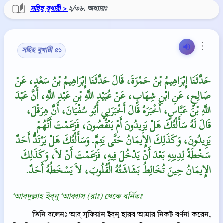
সহিহ বুখারী >
২/৩৮. অধ্যায়ঃ
⋮
সহিহ বুখারী ৫১
حَدَّثَنَا إِبْرَاهِيمُ بْنُ حَمْزَةَ، قَالَ حَدَّثَنَا إِبْرَاهِيمُ بْنُ سَعْدٍ، عَنْ
صَالِحٍ، عَنِ ابْنِ شِهَابٍ، عَنْ عُبَيْدِ اللَّهِ بْنِ عَبْدِ اللَّهِ، أَنَّ عَبْدَ
اللَّهِ بْنَ عَبَّاسٍ، أَخْبَرَهُ قَالَ أَخْبَرَنِي أَبُو سُفْيَانَ، أَنَّ هِرَقْلَ،
قَالَ لَهُ سَأَلْتُكَ هَلْ يَزِيدُونَ أَمْ يَنْقُصُونَ، فَزَعَمْتَ أَنَّهُمْ
يَزِيدُونَ، وَكَذَلِكَ الإِيمَانُ حَتَّى يَتِمَّ‏.‏ وَسَأَلْتُكَ هَلْ يَرْتَدُّ أَحَدٌ
سَخْطَةً لِدِينِهِ بَعْدَ أَنْ يَدْخُلَ فِيهِ، فَزَعَمْتَ أَنْ لاَ، وَكَذَلِكَ
الإِيمَانُ حِينَ تُخَالِطُ بَشَاشَتُهُ الْقُلُوبَ، لاَ يَسْخَطُهُ أَحَدٌ‏.‏
‘আবদুল্লাহ ইব্‌নু ‘আব্বাস (রাঃ) থেকে বর্নিতঃ
তিনি বলেনঃ আবূ সুফিয়ান ইব্‌নু হারব আমার নিকট বর্ণনা করেন,