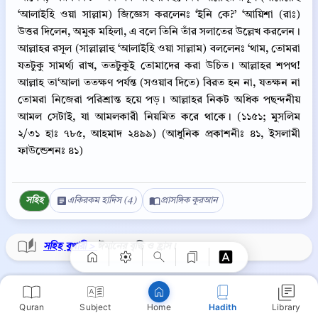
‘আলাইহি ওয়া সাল্লাম) জিজ্ঞেস করলেনঃ ‘ইনি কে?’ ‘আয়িশা (রাঃ)
উত্তর দিলেন, অমুক মহিলা, এ বলে তিনি তাঁর সলাতের উল্লেখ করলেন।
আল্লাহর রসূল (সাল্লাল্লাহু ‘আলাইহি ওয়া সাল্লাম) বললেনঃ ‘থাম, তোমরা
যতটুকু সামর্থ্য রাখ, ততটুকুই তোমাদের করা উচিত। আল্লাহর শপথ!
আল্লাহ তা‘আলা ততক্ষণ পর্যন্ত (সওয়াব দিতে) বিরত হন না, যতক্ষন না
তোমরা নিজেরা পরিশ্রান্ত হয়ে পড়। আল্লাহর নিকট অধিক পছন্দনীয়
আমল সেটাই, যা আমলকারী নিয়মিত করে থাকে। (১১৫১; মুসলিম
২/৩১ হাঃ ৭৮৫, আহমাদ ২৪৯৯) (আধুনিক প্রকাশনীঃ ৪১, ইসলামী
ফাউন্ডেশনঃ ৪১)
Copy
সহিহ
একিরকম হাদিস (4)
প্রাসঙ্গিক কুরআন
সহিহ বুখারী >
ঈমানের বৃদ্ধি ও হ্রাস।
⋮
সহিহ বুখারী ৪৪
Quran
Subject
Hadith
Library
Home