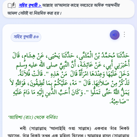
সহিহ বুখারী >
আল্লাহ তা‘আলার কাছে সবচেয়ে অধিক পছন্দনীয়
আমল সেটাই যা নিয়মিত করা হয়।
⋮
সহিহ বুখারী ৪৩
حَدَّثَنَا مُحَمَّدُ بْنُ الْمُثَنَّى، حَدَّثَنَا يَحْيَى، عَنْ هِشَامٍ، قَالَ
أَخْبَرَنِي أَبِي، عَنْ عَائِشَةَ، أَنَّ النَّبِيَّ صلى الله عليه وسلم
دَخَلَ عَلَيْهَا وَعِنْدَهَا امْرَأَةٌ قَالَ ‏‏ مَنْ هَذِهِ ‏"‏‏.‏ قَالَتْ فُلاَنَةُ‏.‏
تَذْكُرُ مِنْ صَلاَتِهَا‏.‏ قَالَ ‏"‏ مَهْ، عَلَيْكُمْ بِمَا تُطِيقُونَ، فَوَاللَّهِ لاَ
يَمَلُّ اللَّهُ حَتَّى تَمَلُّوا ‏"‏‏.‏ وَكَانَ أَحَبَّ الدِّينِ إِلَيْهِ مَا دَامَ عَلَيْهِ
صَاحِبُهُ‏.‏"
‘আয়িশা (রাঃ) থেকে বর্নিতঃ
নবী (সাল্লাল্লাহু ‘আলাইহি ওয়া সাল্লাম) একবার তাঁর নিকট
আসেন, তাঁর নিকট তখন এক মহিলা ছিলেন। আল্লাহর রসূল (সাল্লাল্লাহু