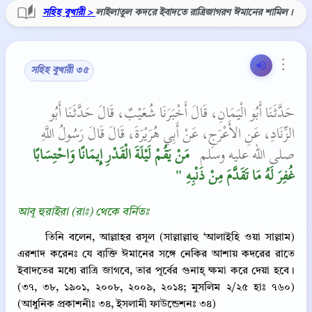
সহিহ বুখারী >
লাইলাতুল কদরে ইবাদতে রাত্রিজাগরণ ঈমানের শামিল।
⋮
সহিহ বুখারী ৩৫
حَدَّثَنَا أَبُو الْيَمَانِ، قَالَ أَخْبَرَنَا شُعَيْبٌ، قَالَ حَدَّثَنَا أَبُو
الزِّنَادِ، عَنِ الأَعْرَجِ، عَنْ أَبِي هُرَيْرَةَ، قَالَ قَالَ رَسُولُ اللَّهِ
صلى الله عليه وسلم ‏
‏ مَنْ يَقُمْ لَيْلَةَ الْقَدْرِ إِيمَانًا وَاحْتِسَابًا
غُفِرَ لَهُ مَا تَقَدَّمَ مِنْ ذَنْبِهِ ‏"
আবূ হুরাইরা (রাঃ) থেকে বর্নিতঃ
তিনি বলেন, আল্লাহর রসূল (সাল্লাল্লাহু ‘আলাইহি ওয়া সাল্লাম)
এরশাদ করেনঃ যে ব্যক্তি ঈমানের সঙ্গে নেকির আশায় কদরের রাতে
ইবাদতের মধ্যে রাত্রি জাগবে, তার পূর্বের গুনাহ্‌ ক্ষমা করে দেয়া হবে।
(৩৭, ৩৮, ১৯০১, ২০০৮, ২০০৯, ২০১৪; মুসলিম ২/২৫ হাঃ ৭৬০)
(আধুনিক প্রকাশনীঃ ৩৪, ইসলামী ফাউন্ডেশনঃ ৩৪)