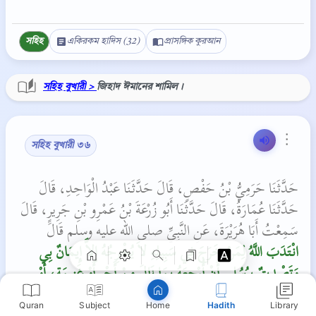
সহিহ
একিরকম হাদিস (32)
প্রাসঙ্গিক কুরআন
সহিহ বুখারী >
জিহাদ ঈমানের শামিল।
⋮
সহিহ বুখারী ৩৬
Copy
حَدَّثَنَا حَرَمِيُّ بْنُ حَفْصٍ، قَالَ حَدَّثَنَا عَبْدُ الْوَاحِدِ، قَالَ
حَدَّثَنَا عُمَارَةُ، قَالَ حَدَّثَنَا أَبُو زُرْعَةَ بْنُ عَمْرِو بْنِ جَرِيرٍ، قَالَ
سَمِعْتُ أَبَا هُرَيْرَةَ، عَنِ النَّبِيِّ صلى الله عليه وسلم قَالَ ‏
انْتَدَبَ اللَّهُ لِمَنْ خَرَجَ فِي سَبِيلِهِ لاَ يُخْرِجُهُ إِلاَّ إِيمَانٌ بِي
وَتَصْدِيقٌ بِرُسُلِي أَنْ أُرْجِعَهُ بِمَا نَالَ مِنْ أَجْرٍ أَوْ غَنِيمَةٍ، أَوْ
أُدْخِلَهُ الْجَنَّةَ، وَلَوْلاَ أَنْ أَشُقَّ عَلَى أُمَّتِي مَا قَعَدْتُ خَلْفَ
Quran
Subject
Hadith
Library
Home
سَرِيَّةٍ، وَلَوَدِدْتُ أَنِّي أُقْتَلُ فِي سَبِيلِ اللَّهِ ثُمَّ أُحْيَا، ثُمَّ أُقْتَلُ ثُمَّ