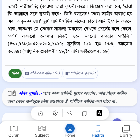
ভাগই নারীজাতি; (কারণ) তারা কুফরী করে। জিজ্ঞেস করা হল, ‘তারা
কি আল্লাহর সঙ্গে কুফরী করে?’ তিনি বললেনঃ ‘তারা স্বামীর অবাধ্য হয়
এবং অকৃতজ্ঞ হয়।’ তুমি যদি দীর্ঘদিন তাদের কারো প্রতি ইহসান করতে
থাক, অতঃপর সে তোমার সামান্য অবহেলা দেখতে পেলেই বলে ফেলে,
‘আমি কক্ষণো তোমার নিকট হতে ভালো ব্যবহার পাইনি।’
(৪৩১,৭৪৮,১০৫২,৩২০২,৫১৯৭; মুসলিম ৮/১ হাঃ ৮৮৪, আহমাদ
৩০৬৪) (আধুনিক প্রকাশনীঃ ২৮,ইসলামী ফাউন্ডেশনঃ ২৮)
সহিহ
একিরকম হাদিস (0)
প্রাসঙ্গিক কুরআন
Copy
সহিহ বুখারী >
পাপ কাজ জাহিলী যুগের অভ্যাস। আর শির্‌ক ব্যতীত
অন্য কোন গুনাহ্‌তে লিপ্ত হওয়াতে ঐ পাপীকে কাফির বলা যাবে না।
⋮
সহিহ বুখারী ৩০
Quran
Subject
Hadith
Library
Home