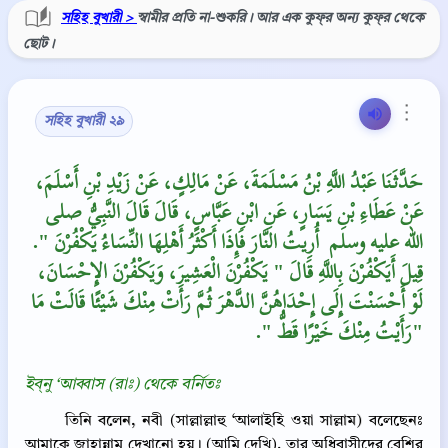
সহিহ বুখারী >
স্বামীর প্রতি না-শুকরি। আর এক কুফ্‌র অন্য কুফ্‌র থেকে
ছোট।
⋮
সহিহ বুখারী ২৯
حَدَّثَنَا عَبْدُ اللَّهِ بْنُ مَسْلَمَةَ، عَنْ مَالِكٍ، عَنْ زَيْدِ بْنِ أَسْلَمَ،
عَنْ عَطَاءِ بْنِ يَسَارٍ، عَنِ ابْنِ عَبَّاسٍ، قَالَ قَالَ النَّبِيُّ صلى
الله عليه وسلم ‏‏ أُرِيتُ النَّارَ فَإِذَا أَكْثَرُ أَهْلِهَا النِّسَاءُ يَكْفُرْنَ ‏"‏‏.‏
قِيلَ أَيَكْفُرْنَ بِاللَّهِ قَالَ ‏"‏ يَكْفُرْنَ الْعَشِيرَ، وَيَكْفُرْنَ الإِحْسَانَ،
لَوْ أَحْسَنْتَ إِلَى إِحْدَاهُنَّ الدَّهْرَ ثُمَّ رَأَتْ مِنْكَ شَيْئًا قَالَتْ مَا
رَأَيْتُ مِنْكَ خَيْرًا قَطُّ ‏"‏‏.‏"
ইব্‌নু ‘আব্বাস (রাঃ) থেকে বর্নিতঃ
তিনি বলেন, নবী (সাল্লাল্লাহু ‘আলাইহি ওয়া সাল্লাম) বলেছেনঃ
আমাকে জাহান্নাম দেখানো হয়। (আমি দেখি), তার অধিবাসীদের বেশির