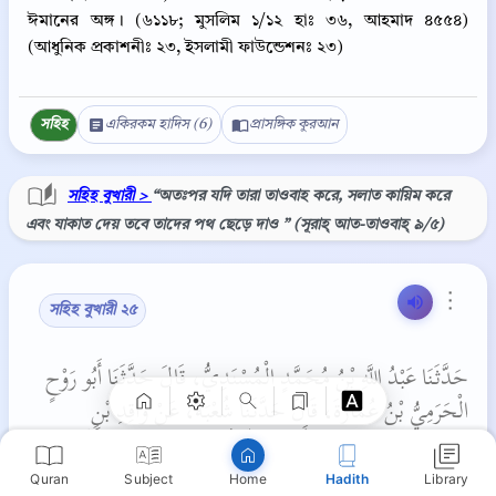
ঈমানের অঙ্গ। (৬১১৮; মুসলিম ১/১২ হাঃ ৩৬, আহমাদ ৪৫৫৪)
(আধুনিক প্রকাশনীঃ ২৩, ইসলামী ফাউন্ডেশনঃ ২৩)
সহিহ
একিরকম হাদিস (6)
প্রাসঙ্গিক কুরআন
সহিহ বুখারী >
“অতঃপর যদি তারা তাওবাহ করে, সলাত কায়িম করে
এবং যাকাত দেয় তবে তাদের পথ ছেড়ে দাও ” (সূরাহ্‌ আত-তাওবাহ্‌ ৯/৫)
Copy
⋮
সহিহ বুখারী ২৫
حَدَّثَنَا عَبْدُ اللَّهِ بْنُ مُحَمَّدٍ الْمُسْنَدِيُّ، قَالَ حَدَّثَنَا أَبُو رَوْحٍ
الْحَرَمِيُّ بْنُ عُمَارَةَ، قَالَ حَدَّثَنَا شُعْبَةُ، عَنْ وَاقِدِ بْنِ
مُحَمَّدٍ، قَالَ سَمِعْتُ أَبِي يُحَدِّثُ، عَنِ ابْنِ عُمَرَ، أَنَّ رَسُولَ
اللَّهِ صلى الله عليه وسلم قَالَ ‏
‏ أُمِرْتُ أَنْ أُقَاتِلَ النَّاسَ حَتَّى
Quran
Subject
Hadith
Library
Home