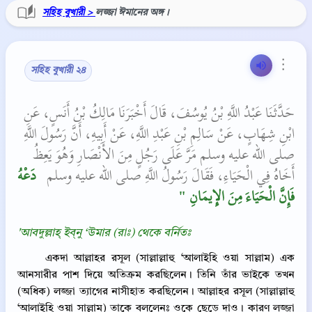
সহিহ বুখারী >
লজ্জা ঈমানের অঙ্গ ।
⋮
সহিহ বুখারী ২৪
حَدَّثَنَا عَبْدُ اللَّهِ بْنُ يُوسُفَ، قَالَ أَخْبَرَنَا مَالِكُ بْنُ أَنَسٍ، عَنِ
ابْنِ شِهَابٍ، عَنْ سَالِمِ بْنِ عَبْدِ اللَّهِ، عَنْ أَبِيهِ، أَنَّ رَسُولَ اللَّهِ
صلى الله عليه وسلم مَرَّ عَلَى رَجُلٍ مِنَ الأَنْصَارِ وَهُوَ يَعِظُ
أَخَاهُ فِي الْحَيَاءِ، فَقَالَ رَسُولُ اللَّهِ صلى الله عليه وسلم ‏
‏ دَعْهُ
فَإِنَّ الْحَيَاءَ مِنَ الإِيمَانِ ‏"
'আবদুল্লাহ্‌ ইব্‌নু ‘উমার (রাঃ) থেকে বর্নিতঃ
একদা আল্লাহর রসূল (সাল্লাল্লাহু ‘আলাইহি ওয়া সাল্লাম) এক
আনসারীর পাশ দিয়ে অতিক্রম করছিলেন। তিনি তাঁর ভাইকে তখন
(অধিক) লজ্জা ত্যাগের নাসীহাত করছিলেন। আল্লাহর রসূল (সাল্লাল্লাহু
‘আলাইহি ওয়া সাল্লাম) তাকে বললেনঃ ওকে ছেড়ে দাও। কারণ লজ্জা