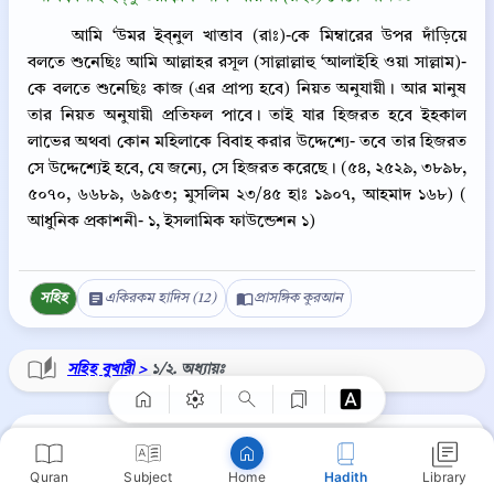
আমি ‘উমর ইব্‌নুল খাত্তাব (রাঃ)-কে মিম্বারের উপর দাঁড়িয়ে
বলতে শুনেছিঃ আমি আল্লাহর রসূল (সাল্লাল্লাহু ‘আলাইহি ওয়া সাল্লাম)-
কে বলতে শুনেছিঃ কাজ (এর প্রাপ্য হবে) নিয়ত অনুযায়ী। আর মানুষ
তার নিয়ত অনুযায়ী প্রতিফল পাবে। তাই যার হিজরত হবে ইহকাল
লাভের অথবা কোন মহিলাকে বিবাহ করার উদ্দেশ্যে- তবে তার হিজরত
সে উদ্দেশ্যেই হবে, যে জন্যে, সে হিজরত করেছে। (৫৪, ২৫২৯, ৩৮৯৮,
৫০৭০, ৬৬৮৯, ৬৯৫৩; মুসলিম ২৩/৪৫ হাঃ ১৯০৭, আহমাদ ১৬৮) (
আধুনিক প্রকাশনী- ১, ইসলামিক ফাউন্ডেশন ১)
Copy
সহিহ
একিরকম হাদিস (12)
প্রাসঙ্গিক কুরআন
সহিহ বুখারী >
১/২. অধ্যায়ঃ
⋮
সহিহ বুখারী ২
Quran
Subject
Hadith
Library
Home