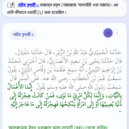
সহিহ বুখারী >
আল্লাহ্‌র রসূল (সাল্লাল্লাহু 'আলাইহি ওয়া সাল্লাম)- এর
প্রতি কীভাবে ওয়াহী [১] শুরু হয়েছিল।
⋮
সহিহ বুখারী ১
حَدَّثَنَا الْحُمَيْدِيُّ عَبْدُ اللَّهِ بْنُ الزُّبَيْرِ، قَالَ حَدَّثَنَا سُفْيَانُ،
قَالَ حَدَّثَنَا يَحْيَى بْنُ سَعِيدٍ الأَنْصَارِيُّ، قَالَ أَخْبَرَنِي مُحَمَّدُ
بْنُ إِبْرَاهِيمَ التَّيْمِيُّ، أَنَّهُ سَمِعَ عَلْقَمَةَ بْنَ وَقَّاصٍ اللَّيْثِيَّ، يَقُولُ
سَمِعْتُ عُمَرَ بْنَ الْخَطَّابِ ـ رضى الله عنه ـ عَلَى الْمِنْبَرِ قَالَ
سَمِعْتُ رَسُولَ اللَّهِ صلى الله عليه وسلم يَقُولُ ‏
‏ إِنَّمَا الأَعْمَالُ
بِالنِّيَّاتِ، وَإِنَّمَا لِكُلِّ امْرِئٍ مَا نَوَى، فَمَنْ كَانَتْ هِجْرَتُهُ إِلَى
دُنْيَا يُصِيبُهَا أَوْ إِلَى امْرَأَةٍ يَنْكِحُهَا فَهِجْرَتُهُ إِلَى مَا هَاجَرَ إِلَيْهِ
‏"
‘আলক্বামাহ ইব্‌নু ওয়াক্কাস আল-লায়সী (রহঃ) থেকে বর্নিতঃ