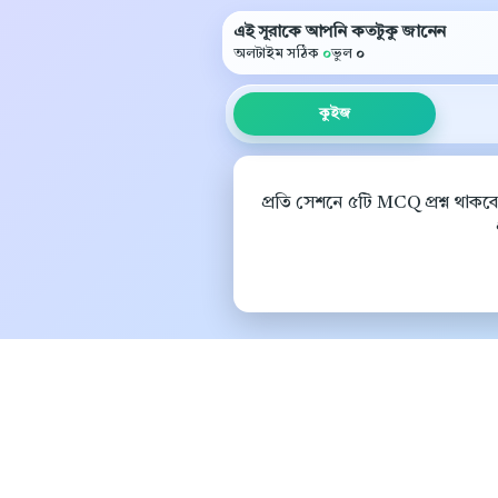
এই সূরাকে আপনি কতটুকু জানেন
অলটাইম সঠিক
০
ভুল
০
কুইজ
প্রতি সেশনে ৫টি MCQ প্রশ্ন থাকব