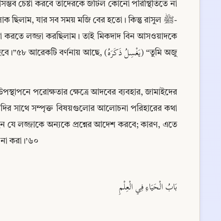
সম্ভব চেষ্টা করবে তাদেরকে জটিল কোনো পরিস্থিতিতে না 
জ্ঞাসা করতে লজ্জা করছিলাম। তাই মিকদাদ বিন আসওয়াদকে 
্যাদির সাথে সম্পৃক্ত বিষয়গুলোর আলোচনা পরিহারের কথা 
া না করা।’৬০
بَابُ الْحَيَاءِ فِي الْعِلْمِ