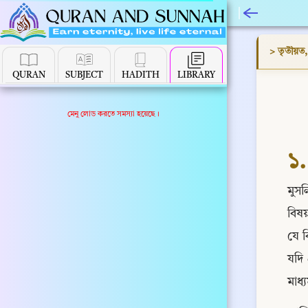
> তৃতীয়ত, 
QURAN
SUBJECT
HADITH
LIBRARY
মেনু লোড করতে সমস্যা হয়েছে।
১.
মুস
বিষয়
যে ব
যদি 
মাধ্