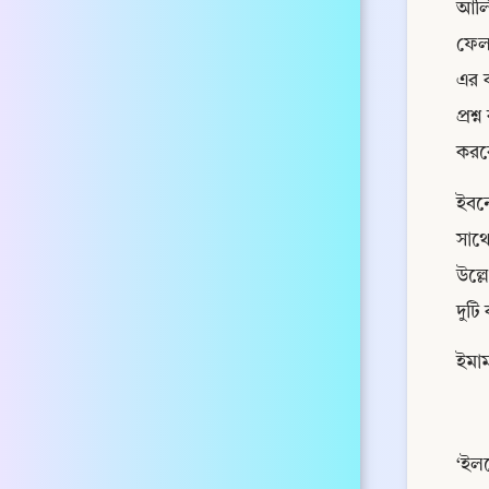
আলিম
ফেলতে। আলি বিন আ
এর ক
প্রশ্ন করতে বললাম। নবি
করবে
ইবনে হাজার ﷺ বলেন, ‘এখানে সামাজিকভাবে লজ্
সাথে
উল্লেখ হয়েছে। 
দুটি
‘ইলম