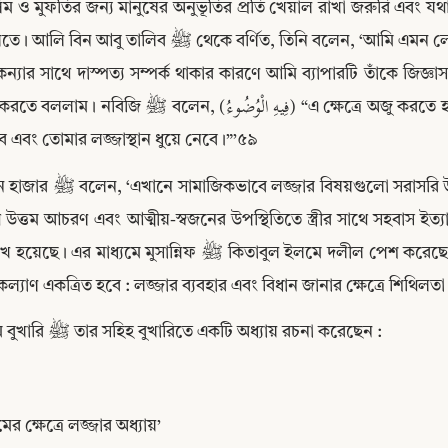
 ও মুফতির জন্য মানুষের অনুভূতির প্রতি খেয়াল রাখা জরুরি এবং যথা
বু তালিব ﷺ থেকে বর্ণিত, তিনি বলেন, ‘আমি এমন লোক ছিলাম, যার সব সময় মজি বের হতো। কিন্তু রাসুল ﷺ-
ন্যার সাথে দাস্পত্য সম্পর্ক থাকার কারণে আমি ব্যাপারটি তাঁকে জি
জি ﷺ বলেন, (فِيهِ الْوُضُوءُ) “এ ক্ষেত্রে অজু করতে হবে।”৫৮ আরেকটি বর্ণনায় আছে, (يَغْسِلُ ذَكَرَهُ) “তুমি অজু 
 এবং তোমার লজ্জাস্থান ধুয়ে নেবে।”’৫৯
জার বিষয়গুলো সরাসরি উপস্থাপনে পরোক্ষতার ক্ষেত্রে আদবের ব্যবহার, জামাইদের 
 উত্তম আচরণ এবং আত্মীয়-স্বজনের উপস্থিতিতে স্ত্রীর সাথে সহবাস ইত
এর মাধ্যমে মুসান্নিফ ﷺ কিতাবুল ইলমে দলীল পেশ করেছেন যে লজ্জাকে অন্যকে প্রশ্নের আদেশ করবে; কারণ, এতে 
 কল্যাণ একত্রিত হবে : লজ্জার ব্যবহার এবং বিধান জানার ক্ষেত্রে শিথিলত
ইমাম বুখারি ﷺ তার সহিহ বুখারিতে একটি অধ্যায় রচনা করেছেন :
Copy
ের ক্ষেত্রে লজ্জার অধ্যায়’