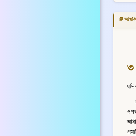
📘 আত্মবিচ
৩
যদি 
ওপর 
অধিষ
প্রম