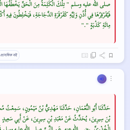
صلى الله عليه وسلم ‏"‏ تِلْكَ الْكَلِمَةُ مِنَ الْحَقِّ يَخْطَفُهَا الْجِ
فَيُقَرْقِرُهَا فِي أُذُنِ وَلِيِّهِ كَقَرْقَرَةِ الدَّجَاجَةِ، فَيَخْلِطُونَ فِيهِ أَكْث
مِائَةِ كَذْبَةٍ ‏"‏‏.‏"
প্রাসঙ্গিক বই
⋮
حَدَّثَنَا أَبُو النُّعْمَانِ، حَدَّثَنَا مَهْدِيُّ بْنُ مَيْمُونٍ، سَمِعْتُ مُح
بْنَ سِيرِينَ، يُحَدِّثُ عَنْ مَعْبَدِ بْنِ سِيرِينَ، عَنْ أَبِي سَعِيدٍ
الْخُدْرِيِّ ـ رضى الله عنه ـ عَنِ النَّبِيِّ صلى الله عليه وسلم قَال