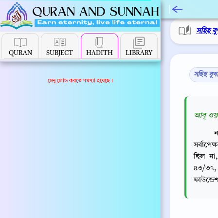
সহিহ বু
QURAN
SUBJECT
HADITH
LIBRARY
সহিহ বুখ
মেনু লোড করতে সমস্যা হয়েছে।
আবূ ওয়া
ন
সর্বাপে
ছিল না,
৪৩/৩৭, 
ফাউন্ডে