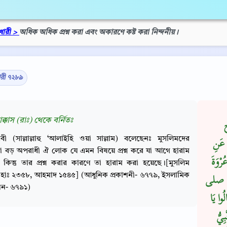
খারী >
অধিক অধিক প্রশ্ন করা এবং অকারণে কষ্ট করা নিন্দনীয়।
ারী ৭২৮৯
ক্কাস (রাঃ) থেকে বর্নিতঃ
ح
বী (সাল্লাল্লাহু ‘আলাইহি ওয়া সাল্লাম) বলেছেনঃ মুসলিমদের
 عَنِ
ক্ষা বড় অপরাধী ঐ লোক যে এমন বিষয়ে প্রশ্ন করে যা আগে হারাম
رْوَةَ
 কিন্তু তার প্রশ্ন করার কারণে তা হারাম করা হয়েছে।[মুসলিম
হাঃ ২৩৫৮, আহমাদ ১৫৪৫] (আধুনিক প্রকাশনী- ৬৭৭৯, ইসলামিক
ِيَّ صلى
শন- ৬৭৯১)
ُوا يَا
ِيُّ