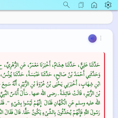
⋮
حَدَّثَنَا عَلِيٌّ، حَدَّثَنَا هِشَامٌ، أَخْبَرَنَا مَعْمَرٌ، عَنِ الزُّهْرِيِّ، 
وَحَدَّثَنِي أَحْمَدُ بْنُ صَالِحٍ، حَدَّثَنَا عَنْبَسَةُ، حَدَّثَنَا يُونُسُ،
ابْنِ شِهَابٍ، أَخْبَرَنِي يَحْيَى بْنُ عُرْوَةَ بْنِ الزُّبَيْرِ، أَنَّهُ سَمِعَ عُ
بْنَ الزُّبَيْرِ، قَالَتْ عَائِشَةُ ـ رضى الله عنها ـ سَأَلَ أُنَاسٌ النَّب
الله عليه وسلم عَنِ الْكُهَّانِ فَقَالَ ‏‏ إِنَّهُمْ لَيْسُوا بِشَىْءٍ ‏"‏‏.‏ فَقَال
رَسُولَ اللَّهِ فَإِنَّهُمْ يُحَدِّثُونَ بِالشَّىْءِ يَكُونُ حَقًّا‏.‏ قَالَ فَقَالَ النَّب