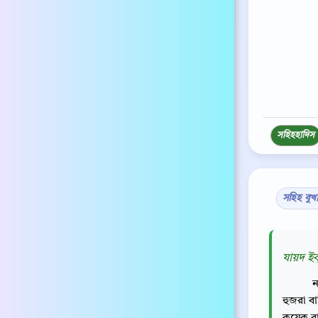
সহিহ
হাদিস
সহিহ বুখ
যায়দ ইব্
ন
হুজরা বা