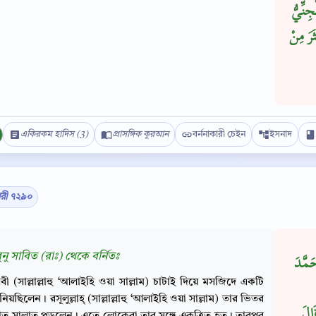
نِّيُّ
َرَ مِنْ
একিরকম হাদিস (3)
প্রাসঙ্গিক কুরআন
বর্ননাকারী চেইন
ইসনাদ
ারী ৭২৯০
Copy
‌নু সাবিত (রাঃ) থেকে বর্নিতঃ
َمَّدَ
বী (সাল্লাল্লাহু ‘আলাইহি ওয়া সাল্লাম) চাটাই দিয়ে মসজিদে একটি
নিয়ছিলেন। রসূলুল্লাহ্‌ (সাল্লাল্লাহু ‘আলাইহি ওয়া সাল্লাম) তার ভিতর
َ ‏‏