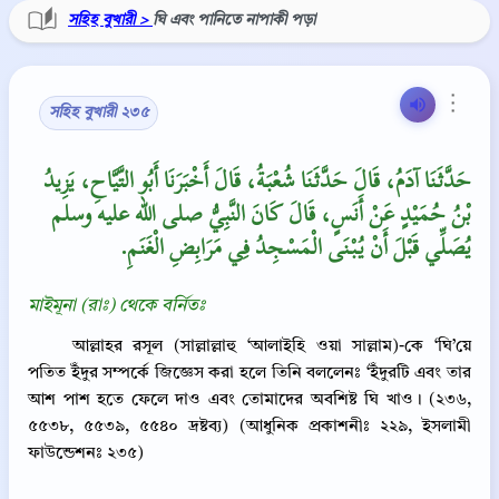
সহিহ বুখারী >
ঘি এবং পানিতে নাপাকী পড়া
⋮
সহিহ বুখারী ২৩৫
حَدَّثَنَا آدَمُ، قَالَ حَدَّثَنَا شُعْبَةُ، قَالَ أَخْبَرَنَا أَبُو التَّيَّاحِ، يَزِيدُ
بْنُ حُمَيْدٍ عَنْ أَنَسٍ، قَالَ كَانَ النَّبِيُّ صلى الله عليه وسلم
يُصَلِّي قَبْلَ أَنْ يُبْنَى الْمَسْجِدُ فِي مَرَابِضِ الْغَنَمِ‏.‏
মাইমূনা (রাঃ) থেকে বর্নিতঃ
আল্লাহর রসূল (সাল্লাল্লাহু ‘আলাইহি ওয়া সাল্লাম)-কে ‘ঘি’য়ে
পতিত ইঁদুর সম্পর্কে জিজ্ঞেস করা হলে তিনি বললেনঃ ‘ইঁদুরটি এবং তার
আশ পাশ হতে ফেলে দাও এবং তোমাদের অবশিষ্ট ঘি খাও। (২৩৬,
৫৫৩৮, ৫৫৩৯, ৫৫৪০ দ্রষ্টব্য) (আধুনিক প্রকাশনীঃ ২২৯, ইসলামী
ফাউন্ডেশনঃ ২৩৫)