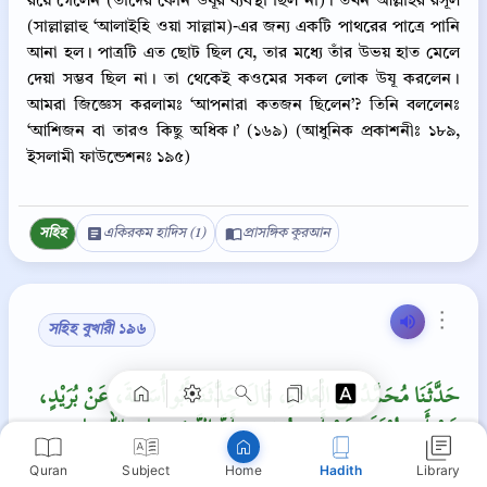
রয়ে গেলেন (তাঁদের কোন উযূর ব্যবস্থা ছিল না)। তখন আল্লাহর রসূল
(সাল্লাল্লাহু ‘আলাইহি ওয়া সাল্লাম)-এর জন্য একটি পাথরের পাত্রে পানি
আনা হল। পাত্রটি এত ছোট ছিল যে, তার মধ্যে তাঁর উভয় হাত মেলে
দেয়া সম্ভব ছিল না। তা থেকেই কওমের সকল লোক উযূ করলেন।
আমরা জিজ্ঞেস করলামঃ ‘আপনারা কতজন ছিলেন’? তিনি বললেনঃ
‘আশিজন বা তারও কিছু অধিক।’ (১৬৯) (আধুনিক প্রকাশনীঃ ১৮৯,
ইসলামী ফাউন্ডেশনঃ ১৯৫)
সহিহ
একিরকম হাদিস (1)
প্রাসঙ্গিক কুরআন
Copy
⋮
সহিহ বুখারী ১৯৬
حَدَّثَنَا مُحَمَّدُ بْنُ الْعَلاَءِ، قَالَ حَدَّثَنَا أَبُو أُسَامَةَ، عَنْ بُرَيْدٍ،
عَنْ أَبِي بُرْدَةَ، عَنْ أَبِي مُوسَى، أَنَّ النَّبِيَّ صلى الله عليه
وسلم دَعَا بِقَدَحٍ فِيهِ مَاءٌ، فَغَسَلَ يَدَيْهِ وَوَجْهَهُ فِيهِ وَمَجَّ فِيهِ‏.‏
Quran
Subject
Hadith
Library
Home