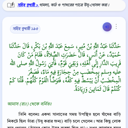
সহিহ বুখারী >
গামলা, কাঠ ও পাথরের পাত্রে উযূ-গোসল করা।
⋮
সহিহ বুখারী ১৯৫
حَدَّثَنَا عَبْدُ اللَّهِ بْنُ مُنِيرٍ، سَمِعَ عَبْدَ اللَّهِ بْنَ بَكْرٍ، قَالَ حَدَّثَنَا
حُمَيْدٌ، عَنْ أَنَسٍ، قَالَ حَضَرَتِ الصَّلاَةُ، فَقَامَ مَنْ كَانَ
قَرِيبَ الدَّارِ إِلَى أَهْلِهِ، وَبَقِيَ قَوْمٌ، فَأُتِيَ رَسُولُ اللَّهِ صلى الله
عليه وسلم بِمِخْضَبٍ مِنْ حِجَارَةٍ فِيهِ مَاءٌ، فَصَغُرَ
الْمِخْضَبُ أَنْ يَبْسُطَ فِيهِ كَفَّهُ، فَتَوَضَّأَ الْقَوْمُ كُلُّهُمْ‏.‏ قُلْنَا كَمْ
كُنْتُمْ قَالَ ثَمَانِينَ وَزِيَادَةً‏.‏
আনাস (রাঃ) থেকে বর্নিতঃ
তিনি বলেনঃ একদা সালাতের সময় উপস্থিত হলে যাঁদের বাড়ি
নিকটে ছিল তাঁরা (উযূ করার জন্য) বাড়ি চলে গেলেন। আর কিছু লোক