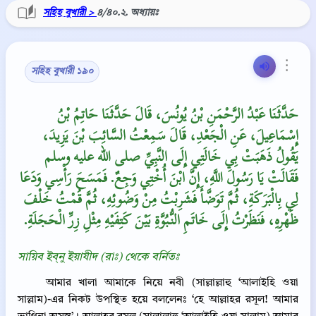
সহিহ বুখারী >
৪/৪০.২. অধ্যায়ঃ
⋮
সহিহ বুখারী ১৯০
حَدَّثَنَا عَبْدُ الرَّحْمَنِ بْنُ يُونُسَ، قَالَ حَدَّثَنَا حَاتِمُ بْنُ
إِسْمَاعِيلَ، عَنِ الْجَعْدِ، قَالَ سَمِعْتُ السَّائِبَ بْنَ يَزِيدَ،
يَقُولُ ذَهَبَتْ بِي خَالَتِي إِلَى النَّبِيِّ صلى الله عليه وسلم
فَقَالَتْ يَا رَسُولَ اللَّهِ، إِنَّ ابْنَ أُخْتِي وَجِعٌ‏.‏ فَمَسَحَ رَأْسِي وَدَعَا
لِي بِالْبَرَكَةِ، ثُمَّ تَوَضَّأَ فَشَرِبْتُ مِنْ وَضُوئِهِ، ثُمَّ قُمْتُ خَلْفَ
ظَهْرِهِ، فَنَظَرْتُ إِلَى خَاتَمِ النُّبُوَّةِ بَيْنَ كَتِفَيْهِ مِثْلِ زِرِّ الْحَجَلَةِ‏.‏
সায়িব ইব্‌নু ইয়াযীদ (রাঃ) থেকে বর্নিতঃ
আমার খালা আমাকে নিয়ে নবী (সাল্লাল্লাহু ‘আলাইহি ওয়া
সাল্লাম)-এর নিকট উপস্থিত হয়ে বললেনঃ ‘হে আল্লাহর রসূল! আমার