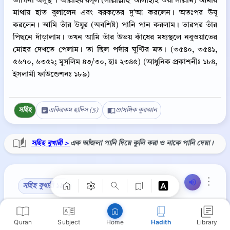
ভাগিনা অসুস্থ’। আল্লাহর রসূল (সাল্লাল্লাহু ‘আলাইহি ওয়া সাল্লাম) আমার
মাথায় হাত বুলালেন এবং বরকতের দু‘আ করলেন। অতঃপর উযূ
করলেন। আমি তাঁর উযুর (অবশিষ্ট) পানি পান করলাম। তারপর তাঁর
পিছনে দাঁড়ালাম। তখন আমি তাঁর উভয় কাঁধের মধ্যস্থলে নবুওয়াতের
মোহর দেখতে পেলাম। তা ছিল পর্দার ঘুণ্টির মত। (৩৫৪০, ৩৫৪১,
৫৬৭০, ৬৩৫২; মুসলিম ৪৩/৩০, হাঃ ২৩৪৫) (আধুনিক প্রকাশনীঃ ১৮৪,
ইসলামী ফাউন্ডেশনঃ ১৮৯)
সহিহ
একিরকম হাদিস (5)
প্রাসঙ্গিক কুরআন
Copy
সহিহ বুখারী >
এক আঁজলা পানি দিয়ে কুলি করা ও নাকে পানি দেয়া।
⋮
সহিহ বুখারী ১৯১
حَدَّثَنَا مُسَدَّدٌ، قَالَ حَدَّثَنَا خَالِدُ بْنُ عَبْدِ اللَّهِ، قَالَ حَدَّثَنَا
Quran
Subject
Hadith
Library
Home