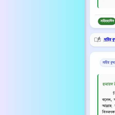
সহিহ
হাদিস
সহিহ বু
সহিহ বুখ
হুমায়দ 
ত
বলেন, আ
আল্লাহ
বিতরণকার