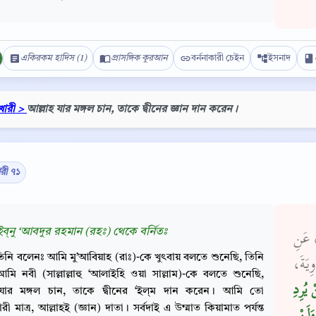
একিরকম হাদিস (1)
প্রাসঙ্গিক কুরআন
বর্ননাকারী চেইন
ইসনাদ
খারী >
আল্লাহ যার মঙ্গল চান, তাকে দ্বীনের জ্ঞান দান করেন।
ারী ৭১
ইব্‌নু ‘আবদুর রহমান (রহঃ) থেকে বর্নিতঃ
، عَنِ
Copy
িনি বলেনঃ আমি মু’আবিয়াহ (রাঃ)-কে খুৎবায় বলতে শুনেছি, তিনি
وِيَةَ
মি নবী (সাল্লাল্লাহু ‘আলাইহি ওয়া সাল্লাম)-কে বলতে শুনেছি,
ْ يُرِدِ
 যার মঙ্গল চান, তাকে দ্বীনের ‘ইল্‌ম দান করেন। আমি তো
ী মাত্র, আল্লাহই (জ্ঞান) দাতা। সর্বদাই এ উম্মাত কিয়ামাত পর্যন্ত
وَلَنْ