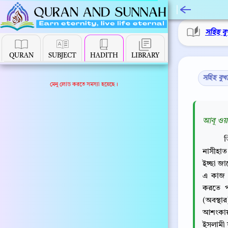
সহিহ বু
QURAN
SUBJECT
HADITH
LIBRARY
সহিহ বুখ
মেনু লোড করতে সমস্যা হয়েছে।
আবূ ওয়া
ত
নাসীহা
ইচ্ছা জ
এ কাজ থ
করতে প
(অবস্থার
আশংকায় 
ইসলামী 