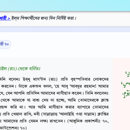
খারী >
ইল্‌ম শিক্ষার্থীদের জন্য দিন নির্দিষ্ট করা।
ারী ৭০
ইল (রাঃ) থেকে বর্নিতঃ
ورٍ
িনি বলেনঃ ইব্‌নু মাস’ঊদ (রাঃ) প্রতি বৃহস্পতিবার লোকদের
َمِيسٍ
ত করতেন। তাঁকে একজন বলল, ‘হে আবূ ‘আবদুর রহমান! আমার
ْمٍ‏.‏
াগে, যেন আপনি প্রতিদিন আমাদের নাসীহাত করেন। তিনি বললেনঃ
েকে আমাকে যা বাধা দেয় তা হচ্ছে, আমি তোমাদেরকে ক্লান্ত
ছন্দ করি না। আর আমি নাসীহাত করার ব্যাপারে তোমাদের
) প্রতি খেয়াল রাখি, নবী (সাল্লাল্লাহু ‘আলাইহি ওয়া সাল্লাম) ক্লান্তির
আমাদের প্রতি যেমন লক্ষ্য রাখতেন। (আধুনিক প্রকাশনীঃ ৭০,
ফাউন্ডেশনঃ ৭০)