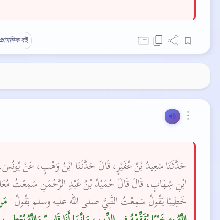
প্রাসঙ্গিক বই
⋮
حَدَّثَنَا سَعِيدُ بْنُ عُفَيْرٍ، قَالَ حَدَّثَنَا ابْنُ وَهْبٍ، عَنْ يُونُسَ
ابْنِ شِهَابٍ، قَالَ قَالَ حُمَيْدُ بْنُ عَبْدِ الرَّحْمَنِ سَمِعْتُ مُعَا،
خَطِيبًا يَقُولُ سَمِعْتُ النَّبِيَّ صلى الله عليه وسلم يَقُولُ ‏
‏ مَن
اللَّهُ بِهِ خَيْرًا يُفَقِّهْهُ فِي الدِّينِ، وَإِنَّمَا أَنَا قَاسِمٌ وَاللَّهُ يُعْطِي، 