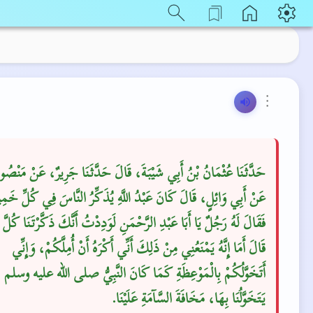
⋮
حَدَّثَنَا عُثْمَانُ بْنُ أَبِي شَيْبَةَ، قَالَ حَدَّثَنَا جَرِيرٌ، عَنْ مَنْصُ،
عَنْ أَبِي وَائِلٍ، قَالَ كَانَ عَبْدُ اللَّهِ يُذَكِّرُ النَّاسَ فِي كُلِّ خ،
فَقَالَ لَهُ رَجُلٌ يَا أَبَا عَبْدِ الرَّحْمَنِ لَوَدِدْتُ أَنَّكَ ذَكَّرْتَنَا كُلَّ يَو
قَالَ أَمَا إِنَّهُ يَمْنَعُنِي مِنْ ذَلِكَ أَنِّي أَكْرَهُ أَنْ أُمِلَّكُمْ، وَإِنِّي
أَتَخَوَّلُكُمْ بِالْمَوْعِظَةِ كَمَا كَانَ النَّبِيُّ صلى الله عليه وسلم
يَتَخَوَّلُنَا بِهَا، مَخَافَةَ السَّآمَةِ عَلَيْنَا‏.‏