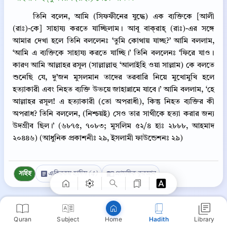
তিনি বলেন, আমি (সিফফীনের যুদ্ধে) এক ব্যক্তিকে [আলী
(রাঃ)-কে] সাহায্য করতে যাচ্ছিলাম। আবূ বাক্‌রাহ্‌ (রাঃ)-এর সঙ্গে
আমার দেখা হলে তিনি বললেনঃ ‘তুমি কোথায় যাচ্ছ?’ আমি বললাম,
‘আমি এ ব্যক্তিকে সাহায্য করতে যাচ্ছি।’ তিনি বললেনঃ ‘ফিরে যাও।
কারণ আমি আল্লাহর রসূল (সাল্লাল্লাহু ‘আলাইহি ওয়া সাল্লাম) কে বলতে
শুনেছি যে, দু’জন মুসলমান তাদের তরবারি নিয়ে মুখোমুখি হলে
হত্যাকারী এবং নিহত ব্যক্তি উভয়ে জাহান্নামে যাবে।’ আমি বললাম, ‘হে
আল্লাহর রসূল! এ হত্যাকারী (তো অপরাধী), কিন্তু নিহত ব্যক্তির কী
অপরাধ? তিনি বললেন, (নিশ্চয়ই) সেও তার সাথীকে হত্যা করার জন্য
উদগ্রীব ছিল।’ (৬৮৭৫, ৭০৮৩; মুসলিম ৫২/৪ হাঃ ২৮৮৮, আহমাদ
Copy
২০৪৪৬) (আধুনিক প্রকাশনীঃ ২৯, ইসলামী ফাউন্ডেশনঃ ২৯)
সহিহ
একিরকম হাদিস (4)
প্রাসঙ্গিক কুরআন
সহিহ বুখারী >
যুল্‌মের প্রকারসমূহ।
Quran
Subject
Hadith
Library
Home