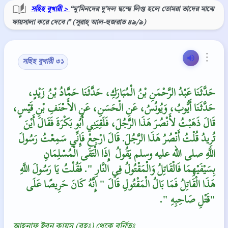
সহিহ বুখারী >
‘‘মু’মিনদের দু’দল দ্বন্দ্বে লিপ্ত হলে তোমরা তাদের মাঝে
ফায়সালা করে দেবে।’’ (সূরাহ্‌ আল-হুজরাত ৪৯/৯)
⋮
সহিহ বুখারী ৩১
حَدَّثَنَا عَبْدُ الرَّحْمَنِ بْنُ الْمُبَارَكِ، حَدَّثَنَا حَمَّادُ بْنُ زَيْدٍ،
حَدَّثَنَا أَيُّوبُ، وَيُونُسُ، عَنِ الْحَسَنِ، عَنِ الأَحْنَفِ بْنِ قَيْسٍ،
قَالَ ذَهَبْتُ لأَنْصُرَ هَذَا الرَّجُلَ، فَلَقِيَنِي أَبُو بَكْرَةَ فَقَالَ أَيْنَ
تُرِيدُ قُلْتُ أَنْصُرُ هَذَا الرَّجُلَ‏.‏ قَالَ ارْجِعْ فَإِنِّي سَمِعْتُ رَسُولَ
اللَّهِ صلى الله عليه وسلم يَقُولُ ‏‏ إِذَا الْتَقَى الْمُسْلِمَانِ
بِسَيْفَيْهِمَا فَالْقَاتِلُ وَالْمَقْتُولُ فِي النَّارِ ‏"‏‏.‏ فَقُلْتُ يَا رَسُولَ اللَّهِ
هَذَا الْقَاتِلُ فَمَا بَالُ الْمَقْتُولِ قَالَ ‏"‏ إِنَّهُ كَانَ حَرِيصًا عَلَى
قَتْلِ صَاحِبِهِ ‏"‏‏.‏"
আহনাফ ইব্‌নু কায়স (রহঃ) থেকে বর্নিতঃ